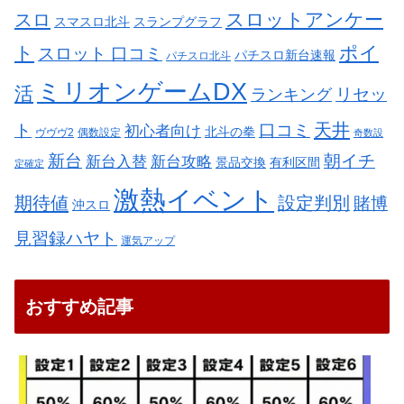
スロットアンケー
スロ
スマスロ北斗
スランプグラフ
ト
ポイ
スロット 口コミ
パチスロ新台速報
パチスロ北斗
ミリオンゲームDX
活
リセッ
ランキング
天井
ト
口コミ
初心者向け
北斗の拳
ヴヴヴ2
偶数設定
奇数設
新台
朝イチ
新台入替
新台攻略
景品交換
有利区間
定確定
激熱イベント
期待値
設定判別
賭博
沖スロ
見習録ハヤト
運気アップ
おすすめ記事