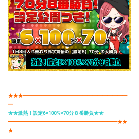
★★★━━━━━━━━━━━━━━━━━━━━━
━
★★激熱！設定6×100%×70分８番勝負★★
━━━━━━━━━━━━━━━━━━━━━━★★
★