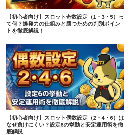
【初心者向け】スロット奇数設定（1・3・5）っ
て何？爆発力の仕組みと勝つための判別ポイン
トを徹底解説！
【初心者向け】スロット偶数設定（2・4・6）は
なぜ負けにくい？設定6の挙動と安定運用術を徹
底解説