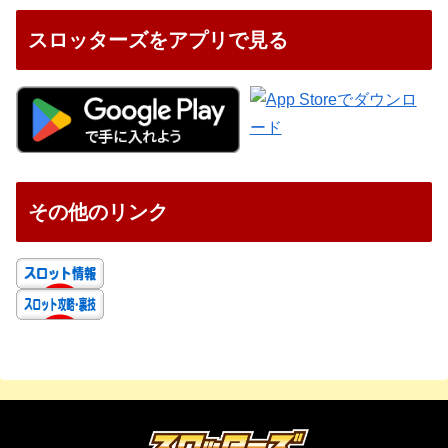
スロッターズをアプリで見る
その他のリンク