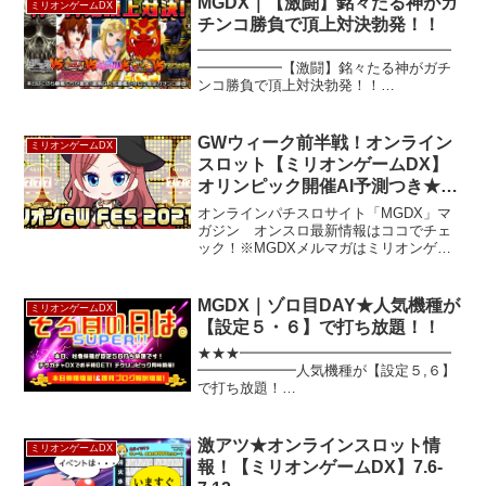
MGDX｜【激闘】銘々たる神がガ
ミリオンゲームDX
ロシアム...
チンコ勝負で頂上対決勃発！！
━━━━━━━━━━━━━━━━━━
━━━━━━【激闘】銘々たる神がガチ
ンコ勝負で頂上対決勃発！！
━━━━━━━━━━━━━━━━━━
━━━━━━本日は、銘々たる神が大爆
裂！！！『MGDX神々』対決！！！
GWウィーク前半戦！オンライン
ミリオンゲームDX
★★★★★★★★★★★★★★★★★★..
スロット【ミリオンゲームDX】
.
オリンピック開催AI予測つき★ #
オンスロ最新情報
オンラインパチスロサイト「MGDX」マ
ガジン オンスロ最新情報はココでチェ
ック！※MGDXメルマガはミリオンゲー
ムDXに登録（無料）することで無料購読
できます。オンスロ最新情報はMGDXの
WEBメルマガで！MGDXの今週のイベン
MGDX｜ゾロ目DAY★人気機種が
ミリオンゲームDX
ト［スロッタ...
【設定５・６】で打ち放題！！
★★★━━━━━━━━━━━━━━━
━━━━━━━人気機種が【設定５,６】
で打ち放題！
━━━━━━━━━━━━━━━━━━
━━━━★★★ピックアップされた人気
機種がなんと丸一日【設定５,６】で打ち
激アツ★オンラインスロット情
ミリオンゲームDX
放題！！チケガチャDXでお手軽にチケッ
報！【ミリオンゲームDX】7.6-
トもゲ...