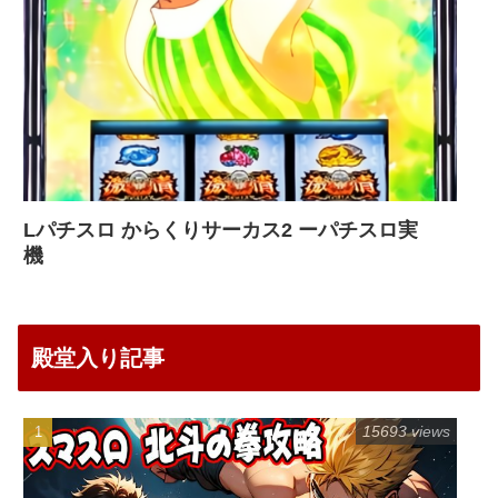
Lパチスロ からくりサーカス2 ーパチスロ実
機
殿堂入り記事
15693 views