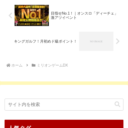
目指せNo.1！｜オンスロ「ディーチェ」
激アツイベント
キングガルフ！月初めド級ポイント！
ホーム
ミリオンゲームDX