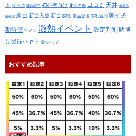
天井
ト
口コミ
初心者向け
北斗の拳
ヴヴヴ2
偶数設定
奇数設
新台
朝イチ
新台入替
新台攻略
景品交換
有利区間
定確定
激熱イベント
期待値
設定判別
賭博
沖スロ
見習録ハヤト
運気アップ
おすすめ記事