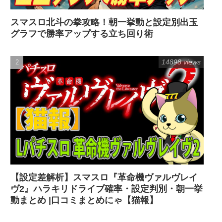
スマスロ北斗の拳攻略！朝一挙動と設定別出玉
グラフで勝率アップする立ち回り術
14898 views
【設定差解析】スマスロ『革命機ヴァルヴレイ
ヴ2』ハラキリドライブ確率・設定判別・朝一挙
動まとめ |口コミまとめにゃ【猫報】