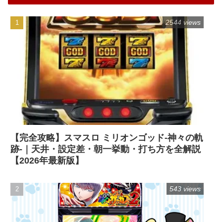
2544 views
【完全攻略】スマスロ ミリオンゴッド-神々の軌
跡-｜天井・設定差・朝一挙動・打ち方を全解説
【2026年最新版】
543 views