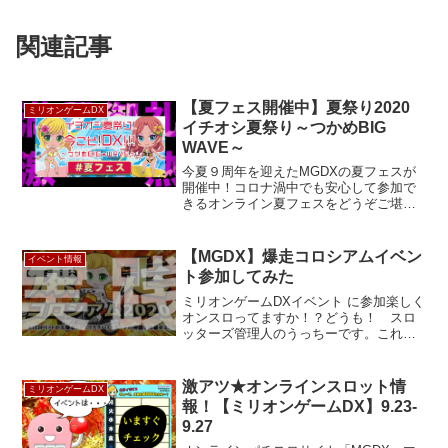
関連記事
【夏フェス開催中】夏祭り2020
ミリオンゲームDX
イチオシ夏祭り～つかめBIG
WAVE～
今夏９周年を迎えたMGDXの夏フェスが
開催中！コロナ渦中でも安心して参加で
きるオンライン夏フェスをどうぞご堪能
ください！特別イベント開催中【夏フェ
スDX】夏祭り2020イチオシ夏祭り～つか
めBIG WAVE～ 景品獲得の最短コース ！
【MGDX】爆走コロシアムイベン
イベント情報
チケッ...
ト参加してみた
ミリオンゲームDXイベント に参加楽しく
オンスロってますか！？どうも！ スロ
ッターズ管理人のうっちーです。これを
読んでくれている皆さんは、ミリオンゲ
ームDXで遊んでますか？以前、運営さん
にインタビューした時のブログを読んで
激アツ★オンラインスロット情
ミリオンゲームDX
も納得！ ミリオン...
報！【ミリオンゲームDX】9.23-
9.27