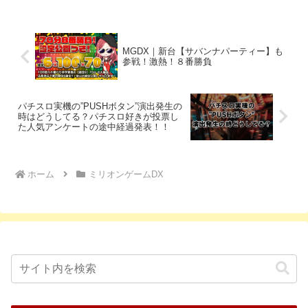
とはありますか？ 7のつく日に、ミリオ
ンゲームDXでは七福神...
MGDX｜新台【サバンナパーティー】も
参戦！激熱！８番勝負
パチスロ実機の”PUSHボタン”演出発生の
時はどうしてる？パチスロ好きが投票し
た人気アンケートの途中経過発表！！
ホーム
ミリオンゲームDX