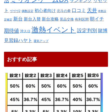
活
リセッ
ランキング
天井
ト
口コミ
初心者向け
北斗の拳
ヴヴヴ2
偶数設定
奇数設
新台
朝イチ
新台入替
新台攻略
景品交換
有利区間
定確定
激熱イベント
期待値
設定判別
賭博
沖スロ
見習録ハヤト
運気アップ
おすすめ記事