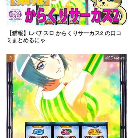
【猫報】Lパチスロ からくりサーカス2 の口コ
ミまとめるにゃ
405 views