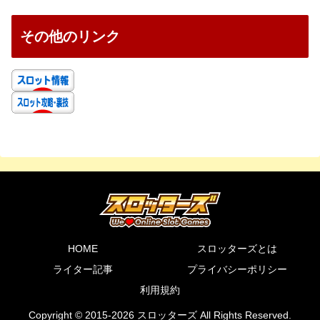
その他のリンク
HOME
スロッターズとは
ライター記事
プライバシーポリシー
利用規約
Copyright © 2015-2026 スロッターズ All Rights Reserved.