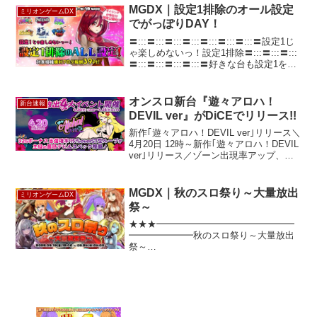
MGDX｜設定1排除のオール設定
ミリオンゲームDX
でがっぽりDAY！
〓:::〓:::〓:::〓:::〓:::〓:::〓:::〓設定1じ
ゃ楽しめないっ！設定1排除〓:::〓:::〓:::
〓:::〓:::〓:::〓:::〓好きな台も設定1を打
たされたんじゃ・・・全然楽しめない
っ！それなら今っ！打つしかないっ
っ！...
オンスロ新台『遊々アロハ！
新台速報
DEVIL ver』がDiCEでリリース!!
新作｢遊々アロハ！DEVIL ver｣リリース＼
4月20日 12時～新作｢遊々アロハ！DEVIL
ver｣リリース／ゾーン出現率アップ、デ
ビルクライマックス突入確率大幅アッ
プ！ボーナス終了時抽選やロングフリー
ズでつかみ取れ!! 32ゲームボ...
MGDX｜秋のスロ祭り～大量放出
ミリオンゲームDX
祭～
★★★━━━━━━━━━━━━━━━
━━━━━━━秋のスロ祭り～大量放出
祭～
━━━━━━━━━━━━━━━━━━
━━━━★★★秋の夜長はMGDXで！豪
華８大イベントで誰もがホクホク♪＋＋＋
＋＋＋＋＋＋＋＋＋爆裂『設定6！』秋ス
ロシートへご招...