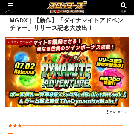
メニュー
検索
MGDX｜【新作】「ダイナマイトアドベン
チャー」リリース記念大放出！
ミリオンゲームDX
2025.07.07
★★★━━━━━━━━━━━━━━━━━━━━━
━