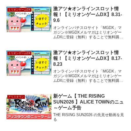
激アツ★オンラインスロット情
ミリオンゲームDX
報！【ミリオンゲームDX】8.31-
9.6
オンラインパチスロサイト「MGDX」マ
ガジン※MGDXメルマガはミリオンゲー
ムDXに登録（無料）することで無料購読
できます。MGDXの今週のイベント［ス
ロッターズ限定版］MGDX今週のイベン
ト 月末大還元!!全機プレミア設定 メダル
激アツ★オンラインスロット情
ミリオンゲームDX
アップチ...
報！【ミリオンゲームDX】8.17-
8.23
オンラインパチスロサイト「MGDX」マ
ガジン※MGDXメルマガはミリオンゲー
ムDXに登録（無料）することで無料購読
できます。MGDXの今週のイベント［ス
ロッターズ限定版］MGDX今週のイベン
ト 幸運の七福神 DX島シーパラダイス 新
新ゲーム【 THE RISING
アリスタウン
月大放出...
SUN2026 】ALICE TOWNのニュ
～ゲーム予告
THE RISING SUN2026 の先見せ動画を見
る