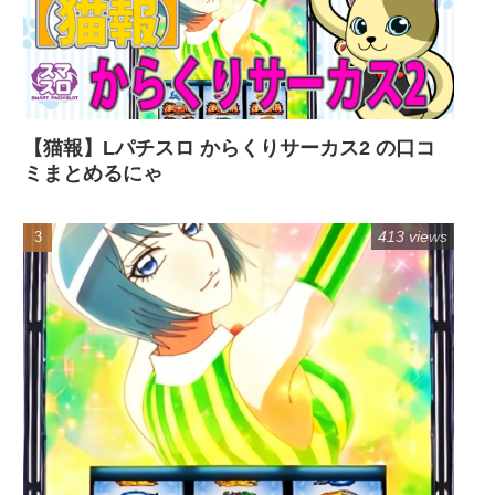
【猫報】Lパチスロ からくりサーカス2 の口コ
ミまとめるにゃ
413 views