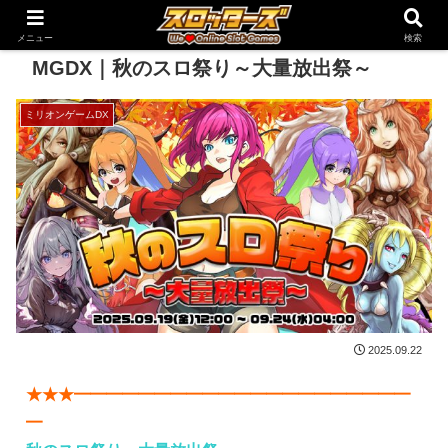
メニュー
検索
MGDX｜秋のスロ祭り～大量放出祭～
ミリオンゲームDX
2025.09.22
★★★━━━━━━━━━━━━━━━━━━━━━
━