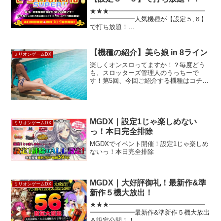
★★★━━━━━━━━━━━━━━━
━━━━━━━人気機種が【設定５,６】
で打ち放題！
━━━━━━━━━━━━━━━━━━
━━━━★★★ピックアップされた人気
機種がなんと丸一日【設定５,６】で打ち
【機種の紹介】美ら娘 in 8ライン
ミリオンゲームDX
放題！！チケガチャDXでお手軽にチケッ
楽しくオンスロってますか！？毎度どう
トもゲ...
も、スロッターズ管理人のうっちーで
す！第5回、今回ご紹介する機種はコチ
ラ！【美ら娘 in 8ライン】・バトルエリ
ア適応度★★☆☆☆・設定判別要素
★★★★☆・イベント選択率
★★★☆☆・出玉感★★★☆☆・すぐ...
MGDX｜設定1じゃ楽しめない
ミリオンゲームDX
っ！本日完全排除
MGDXでイベント開催！設定1じゃ楽しめ
ないっ！本日完全排除
MGDX｜大好評御礼！最新作&準
ミリオンゲームDX
新作５機大放出！
★★★━━━━━━━━━━━━━━━
━━━━━━━最新作&準新作５機大放出
＆設定公開！！