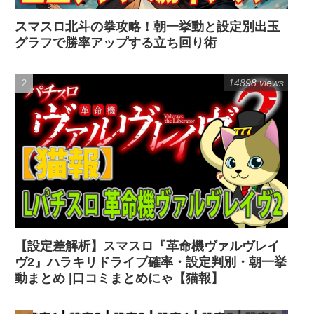
スマスロ北斗の拳攻略！朝一挙動と設定別出玉
グラフで勝率アップする立ち回り術
14898 views
【設定差解析】スマスロ『革命機ヴァルヴレイ
ヴ2』ハラキリドライブ確率・設定判別・朝一挙
動まとめ |口コミまとめにゃ【猫報】