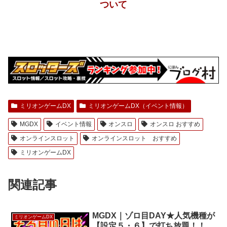
ついて
ミリオンゲームDX
ミリオンゲームDX（イベント情報）
MGDX
イベント情報
オンスロ
オンスロ おすすめ
オンラインスロット
オンラインスロット おすすめ
ミリオンゲームDX
関連記事
MGDX｜ゾロ目DAY★人気機種が
ミリオンゲームDX
【設定５・６】で打ち放題！！