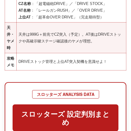
CZ名称
：「超電磁砲DRIVE」／「DRIVE STOCK」
AT名称
：「レールガンRUSH」／「OVER DRIVE」
上位AT
：「超革命OVER DRIVE」（完走期待型）
天
井・
天井は999G＋前兆でCZ突入（予定）。AT後はDRIVEストッ
ヤメ
クや高確示唆ステージ確認後のヤメが理想。
時
攻略
DRIVEストック管理と上位AT突入契機を意識せよ！
メモ
スロッターズ ANALYSIS DATA
スロッターズ 設定判別まと
め