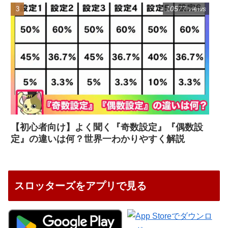
10577 views
【初心者向け】よく聞く『奇数設定』『偶数設
定』の違いは何？世界一わかりやすく解説
スロッターズをアプリで見る