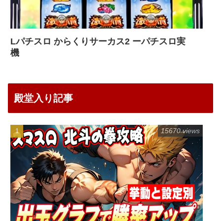
Lパチスロ からくりサーカス2 ーパチスロ実
機
殿堂入り記事
15670 views