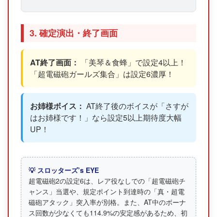
3. 確定演出・終了画面
AT終了画面：
「美琴＆食蜂」で設定4以上！
「超電磁砲ガールズ集合」は設定6濃厚！
お姉様ボイス：
AT終了後のボイスが「さすが
はお姉様です！」なら設定5以上期待度大幅
UP！
💡 スロッターズ’s EYE
超電磁砲2の設定6は、レア役なしでの「超電磁砲チ
ャンス」当選や、規定ポイント到達時の「真・超電
磁砲アタック」突入率が別格。また、AT中のボーナ
ス回数が少なくても114.9%の安定感があるため、初