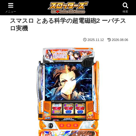
メニュー
検索
スマスロ とある科学の超電磁砲2 ーパチス
ロ実機
2025.11.12
2026.08.06