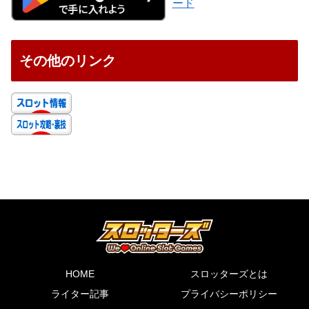
その他のリンク
HOME
スロッターズとは
ライター記事
プライバシーポリシー