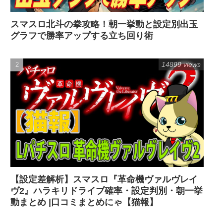
スマスロ北斗の拳攻略！朝一挙動と設定別出玉
グラフで勝率アップする立ち回り術
14899 views
【設定差解析】スマスロ『革命機ヴァルヴレイ
ヴ2』ハラキリドライブ確率・設定判別・朝一挙
動まとめ |口コミまとめにゃ【猫報】