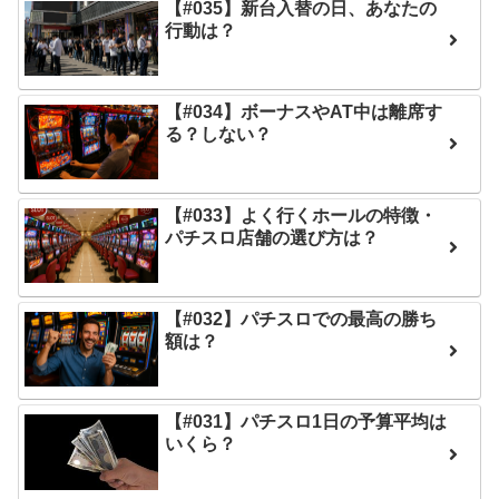
【#035】新台入替の日、あなたの
行動は？
【#034】ボーナスやAT中は離席す
る？しない？
【#033】よく行くホールの特徴・
パチスロ店舗の選び方は？
【#032】パチスロでの最高の勝ち
額は？
【#031】パチスロ1日の予算平均は
いくら？