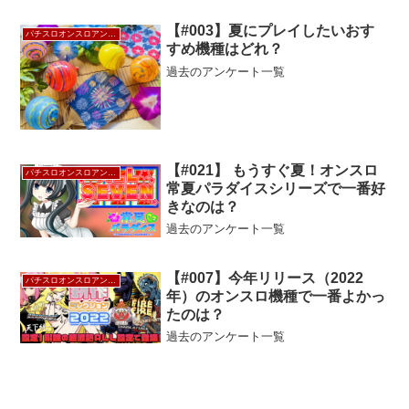
【#003】夏にプレイしたいおす
パチスロオンスロアンケート
すめ機種はどれ？
過去のアンケート一覧
【#021】 もうすぐ夏！オンスロ
パチスロオンスロアンケート
常夏パラダイスシリーズで一番好
きなのは？
過去のアンケート一覧
【#007】今年リリース（2022
パチスロオンスロアンケート
年）のオンスロ機種で一番よかっ
たのは？
過去のアンケート一覧