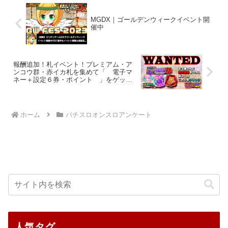
MGDX｜ゴールデンウィークイベント開
催中
報酬追加！札イベント！プレミアム・ア
ンコウ群・赤イカ札を集めて「 電子マ
ネー＋設定６券・ポイント 」をゲッ
ト！
ホーム
パチスロオンスロアンケート
人気タグ