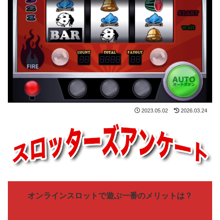
2023.05.02
2026.03.24
オンラインスロットで遊ぶ一番のメリットは？