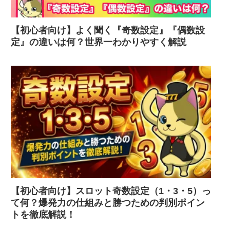
【初心者向け】よく聞く『奇数設定』『偶数設
定』の違いは何？世界一わかりやすく解説
【初心者向け】スロット奇数設定（1・3・5）っ
て何？爆発力の仕組みと勝つための判別ポイン
トを徹底解説！