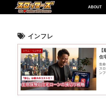
ABOUT
インフレ
【
コラム・つぶやき
住
生命
スロ
ンフ