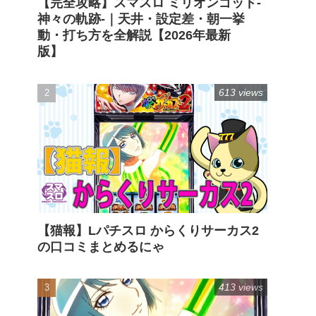
【完全攻略】スマスロ ミリオンゴッド-
神々の軌跡-｜天井・設定差・朝一挙
動・打ち方を全解説【2026年最新
版】
613 views
【猫報】Lパチスロ からくりサーカス2
の口コミまとめるにゃ
413 views