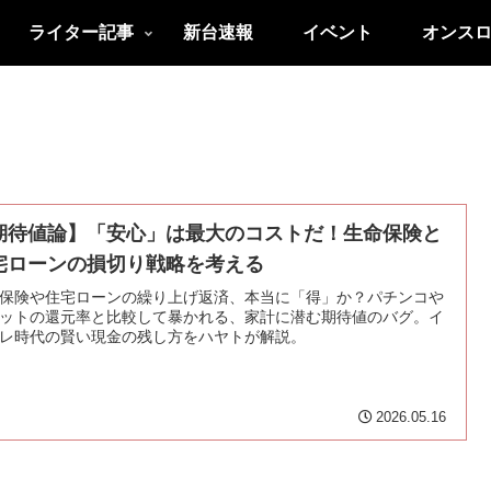
ライター記事
新台速報
イベント
オンス
期待値論】「安心」は最大のコストだ！生命保険と
宅ローンの損切り戦略を考える
保険や住宅ローンの繰り上げ返済、本当に「得」か？パチンコや
ットの還元率と比較して暴かれる、家計に潜む期待値のバグ。イ
レ時代の賢い現金の残し方をハヤトが解説。
2026.05.16