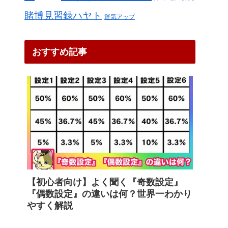
賭博見習録ハヤト
運気アップ
おすすめ記事
【初心者向け】よく聞く『奇数設定』
『偶数設定』の違いは何？世界一わかり
やすく解説