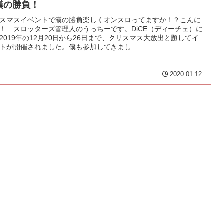
漢の勝負！
スマスイベントで漢の勝負楽しくオンスロってますか！？こんに
！ スロッターズ管理人のうっちーです。DiCE（ディーチェ）に
2019年の12月20日から26日まで、クリスマス大放出と題してイ
トが開催されました。僕も参加してきまし...
2020.01.12