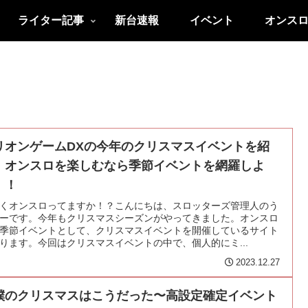
ライター記事
新台速報
イベント
オンス
リオンゲームDXの今年のクリスマスイベントを紹
！オンスロを楽しむなら季節イベントを網羅しよ
！！
くオンスロってますか！？こんにちは、スロッターズ管理人のう
ーです。今年もクリスマスシーズンがやってきました。オンスロ
季節イベントとして、クリスマスイベントを開催しているサイト
ります。今回はクリスマスイベントの中で、個人的にミ...
2023.12.27
僕のクリスマスはこうだった〜高設定確定イベント