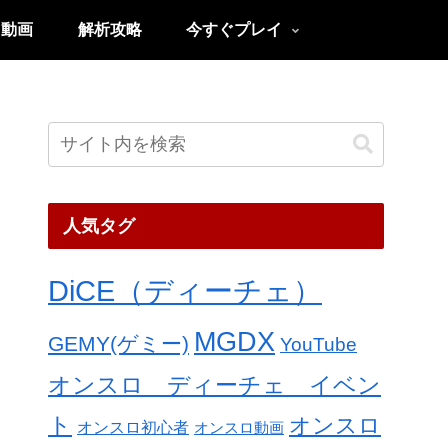
ロ動画
解析攻略
今すぐプレイ
人気タグ
DiCE（ディーチェ）
MGDX
GEMY(ゲミー)
YouTube
オンスロ ディーチェ イベン
ト
オンスロ
オンスロ初心者
オンスロ動画