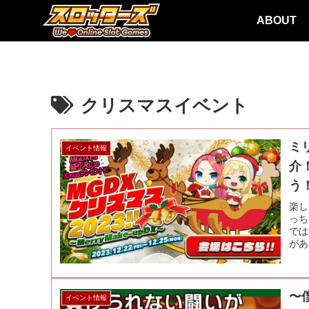
ABOUT
クリスマスイベント
ミ
イベント情報
介
う
楽し
っち
では
があ
〜
イベント情報