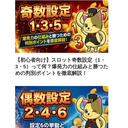
【初心者向け】スロット奇数設定（1・
3・5）って何？爆発力の仕組みと勝つた
めの判別ポイントを徹底解説！