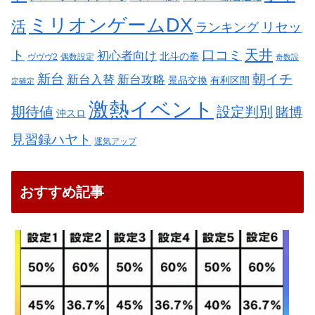
ミリオンゲームDX
活
リセッ
ランキング
天井
ト
口コミ
初心者向け
北斗の拳
ヴヴヴ2
偶数設定
奇数設
新台
朝イチ
新台入替
新台攻略
景品交換
有利区間
定確定
激熱イベント
期待値
設定判別
賭博
沖スロ
見習録ハヤト
運気アップ
おすすめ記事