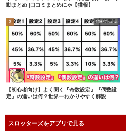
動まとめ |口コミまとめにゃ【猫報】
10567 views
【初心者向け】よく聞く『奇数設定』『偶数設
定』の違いは何？世界一わかりやすく解説
スロッターズをアプリで見る