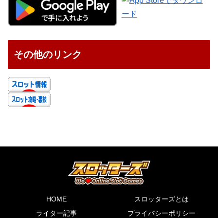
その他のリンク
HOME
スロッターズとは
ライター記事
プライバシーポリシー