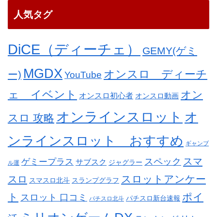
人気タグ
DiCE（ディーチェ）
GEMY(ゲミ
MGDX
オンスロ ディーチ
ー)
YouTube
ェ イベント
オン
オンスロ初心者
オンスロ動画
オンラインスロット
オ
スロ 攻略
ンラインスロット おすすめ
ギャンブ
スペック
スマ
ゲミープラス
サブスク
ジャグラー
ル運
スロットアンケー
スロ
スマスロ北斗
スランプグラフ
ト
ポイ
スロット 口コミ
パチスロ新台速報
パチスロ北斗