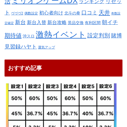
ミリオンゲームDX
活
リセッ
ランキング
天井
ト
口コミ
初心者向け
北斗の拳
ヴヴヴ2
偶数設定
奇数設
新台
朝イチ
新台入替
新台攻略
景品交換
有利区間
定確定
激熱イベント
期待値
設定判別
賭博
沖スロ
見習録ハヤト
運気アップ
おすすめ記事