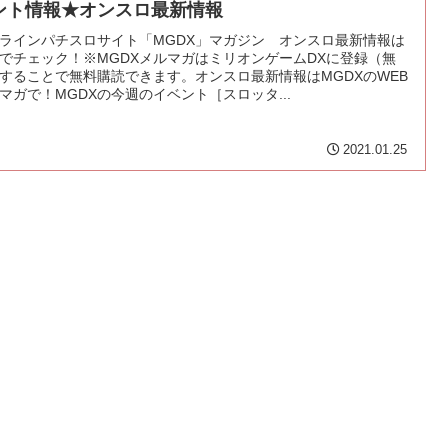
ント情報★オンスロ最新情報
ラインパチスロサイト「MGDX」マガジン オンスロ最新情報は
でチェック！※MGDXメルマガはミリオンゲームDXに登録（無
することで無料購読できます。オンスロ最新情報はMGDXのWEB
マガで！MGDXの今週のイベント［スロッタ...
2021.01.25