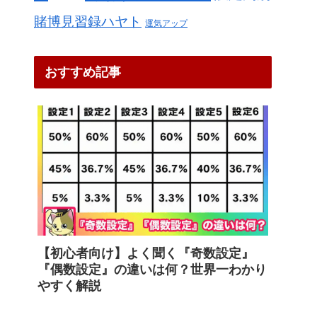
賭博見習録ハヤト
運気アップ
おすすめ記事
【初心者向け】よく聞く『奇数設定』
『偶数設定』の違いは何？世界一わかり
やすく解説