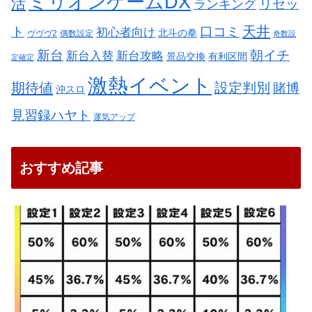
ミリオンゲームDX
活
リセッ
ランキング
天井
ト
口コミ
初心者向け
北斗の拳
ヴヴヴ2
偶数設定
奇数設
新台
朝イチ
新台入替
新台攻略
景品交換
有利区間
定確定
激熱イベント
期待値
設定判別
賭博
沖スロ
見習録ハヤト
運気アップ
おすすめ記事