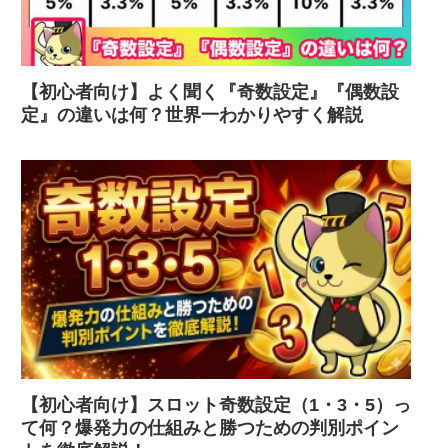
【初心者向け】よく聞く『奇数設定』『偶数設
定』の違いは何？世界一わかりやすく解説
【初心者向け】スロット奇数設定（1・3・5）っ
て何？爆発力の仕組みと勝つための判別ポイン