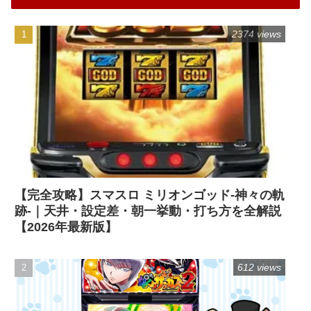
2374 views
【完全攻略】スマスロ ミリオンゴッド-神々の軌
跡-｜天井・設定差・朝一挙動・打ち方を全解説
【2026年最新版】
612 views