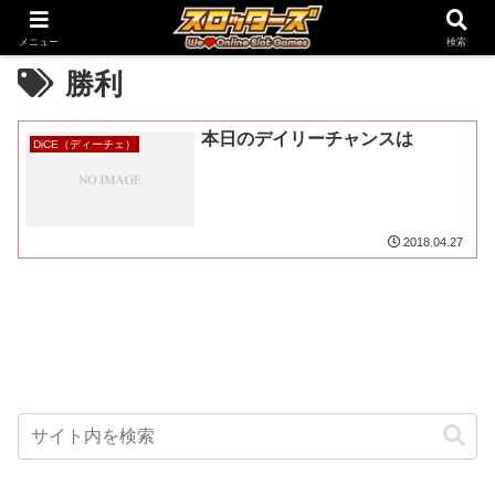
メニュー
検索
勝利
本日のデイリーチャンスは
DiCE（ディーチェ）
2018.04.27