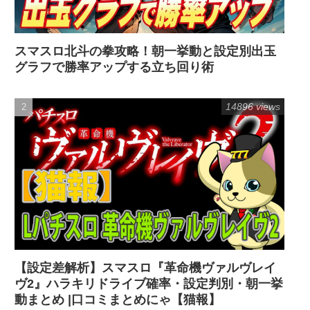
スマスロ北斗の拳攻略！朝一挙動と設定別出玉
グラフで勝率アップする立ち回り術
14896 views
【設定差解析】スマスロ『革命機ヴァルヴレイ
ヴ2』ハラキリドライブ確率・設定判別・朝一挙
動まとめ |口コミまとめにゃ【猫報】