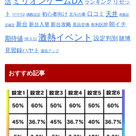
ミリオンゲームDX
活
リセッ
ランキング
天井
ト
口コミ
初心者向け
北斗の拳
ヴヴヴ2
偶数設定
奇数設
新台
朝イチ
新台入替
新台攻略
景品交換
有利区間
定確定
激熱イベント
期待値
設定判別
賭博
沖スロ
見習録ハヤト
運気アップ
おすすめ記事