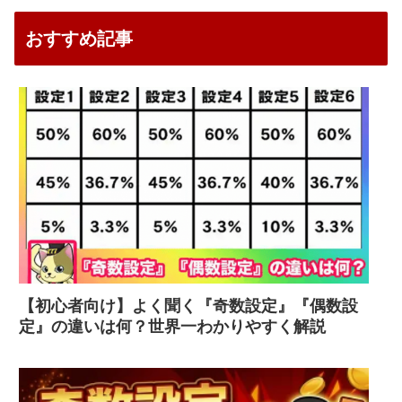
おすすめ記事
【初心者向け】よく聞く『奇数設定』『偶数設
定』の違いは何？世界一わかりやすく解説