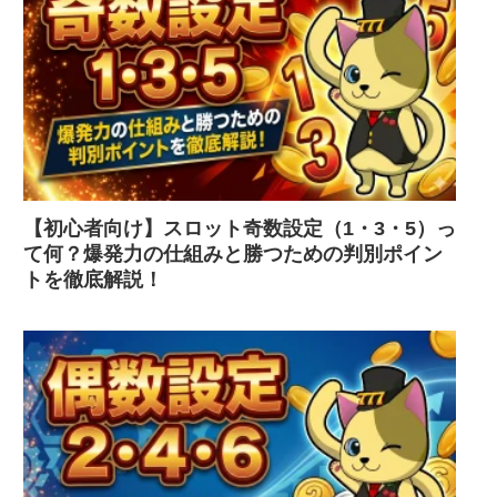
【初心者向け】スロット奇数設定（1・3・5）っ
て何？爆発力の仕組みと勝つための判別ポイン
トを徹底解説！