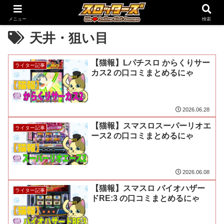
メニュー
検索
天井・狙い目
【猫報】Lパチスロ からくりサー
ライター記事
カス2 の口コミまとめるにゃ
2026.06.28
【猫報】スマスロスーパーリオエ
ライター記事
ース2 の口コミまとめるにゃ
2026.06.08
【猫報】スマスロ バイオハザー
ライター記事
ドRE:3 の口コミまとめるにゃ