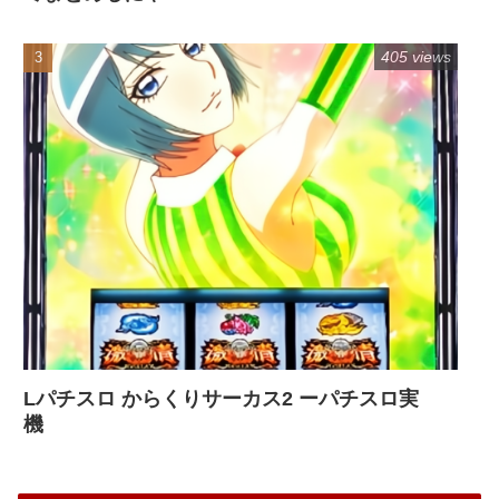
405 views
Lパチスロ からくりサーカス2 ーパチスロ実
機