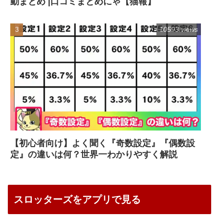
動まとめ |口コミまとめにゃ【猫報】
10593 views
【初心者向け】よく聞く『奇数設定』『偶数設
定』の違いは何？世界一わかりやすく解説
スロッターズをアプリで見る