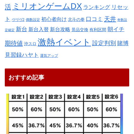
ミリオンゲームDX
活
リセッ
ランキング
天井
ト
口コミ
初心者向け
北斗の拳
ヴヴヴ2
偶数設定
奇数設
新台
朝イチ
新台入替
新台攻略
景品交換
有利区間
定確定
激熱イベント
期待値
設定判別
賭博
沖スロ
見習録ハヤト
運気アップ
おすすめ記事