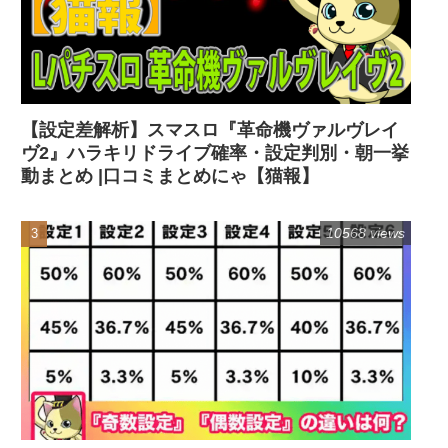
【設定差解析】スマスロ『革命機ヴァルヴレイ
ヴ2』ハラキリドライブ確率・設定判別・朝一挙
動まとめ |口コミまとめにゃ【猫報】
10568 views