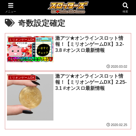
メニュー
検索
奇数設定確定
激アツ★オンラインスロット情
ミリオンゲームDX
報！【ミリオンゲームDX】3.2-
3.8 #オンスロ最新情報
2020.03.02
激アツ★オンラインスロット情
ミリオンゲームDX
報！【ミリオンゲームDX】2.25-
3.1 #オンスロ最新情報
2020.02.25