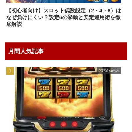
【初心者向け】スロット偶数設定（2・4・6）は
なぜ負けにくい？設定6の挙動と安定運用術を徹
底解説
月間人気記事
2374 views