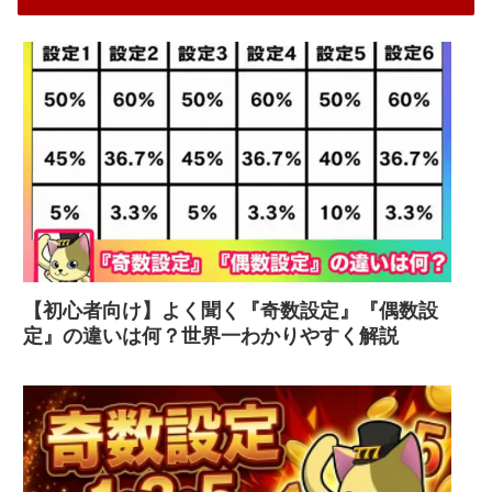
【初心者向け】よく聞く『奇数設定』『偶数設
定』の違いは何？世界一わかりやすく解説