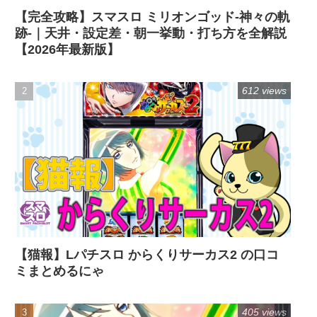
【完全攻略】スマスロ ミリオンゴッド-神々の軌
跡-｜天井・設定差・朝一挙動・打ち方を全解説
【2026年最新版】
612 views
【猫報】Lパチスロ からくりサーカス2 の口コ
ミまとめるにゃ
405 views