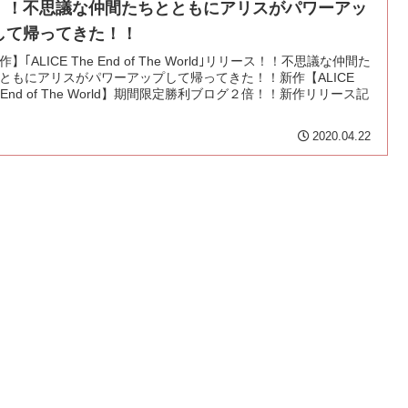
！！不思議な仲間たちとともにアリスがパワーアッ
して帰ってきた！！
作】｢ALICE The End of The World｣リリース！！不思議な仲間た
ともにアリスがパワーアップして帰ってきた！！新作【ALICE
e End of The World】期間限定勝利ブログ２倍！！新作リリース記
2020.04.22