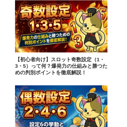
【初心者向け】スロット奇数設定（1・
3・5）って何？爆発力の仕組みと勝つた
めの判別ポイントを徹底解説！