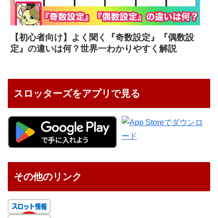
【初心者向け】よく聞く『奇数設定』『偶数設
定』の違いは何？世界一わかりやすく解説
スロッターズをアプリで見る
その他のリンク