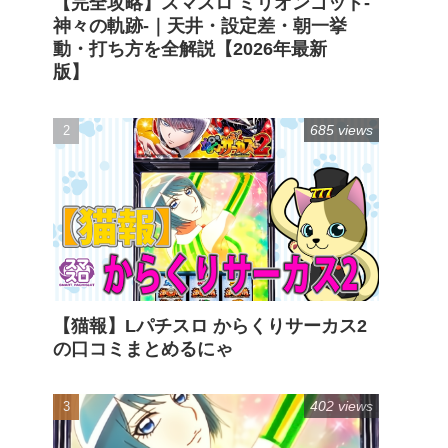
【完全攻略】スマスロ ミリオンゴッド-
神々の軌跡-｜天井・設定差・朝一挙
動・打ち方を全解説【2026年最新
版】
685 views
【猫報】Lパチスロ からくりサーカス2
の口コミまとめるにゃ
402 views