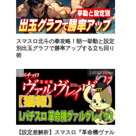
スマスロ北斗の拳攻略！朝一挙動と設定
別出玉グラフで勝率アップする立ち回り
術
14892 views
【設定差解析】スマスロ『革命機ヴァル