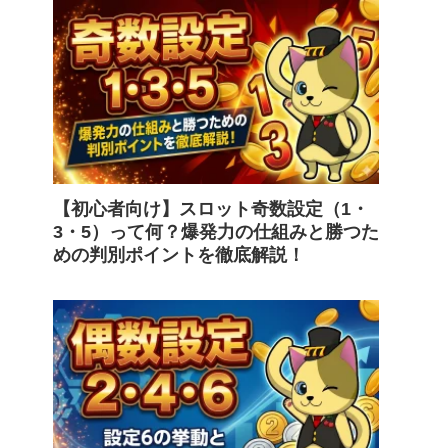
【初心者向け】スロット奇数設定（1・
3・5）って何？爆発力の仕組みと勝つた
めの判別ポイントを徹底解説！