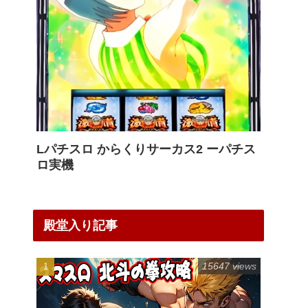
Lパチスロ からくりサーカス2 ーパチス
ロ実機
殿堂入り記事
15647 views