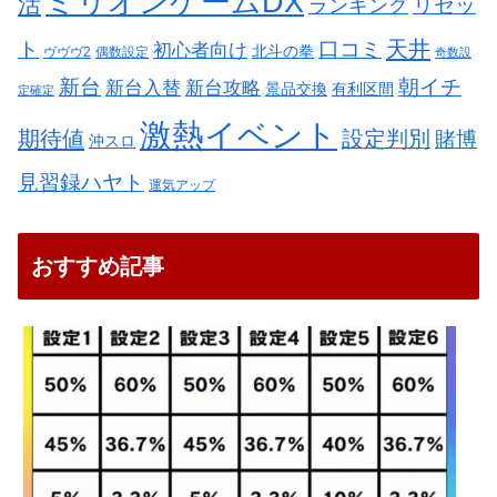
ミリオンゲームDX
活
リセッ
ランキング
天井
ト
口コミ
初心者向け
北斗の拳
ヴヴヴ2
偶数設定
奇数設
新台
朝イチ
新台入替
新台攻略
景品交換
有利区間
定確定
激熱イベント
期待値
設定判別
賭博
沖スロ
見習録ハヤト
運気アップ
おすすめ記事