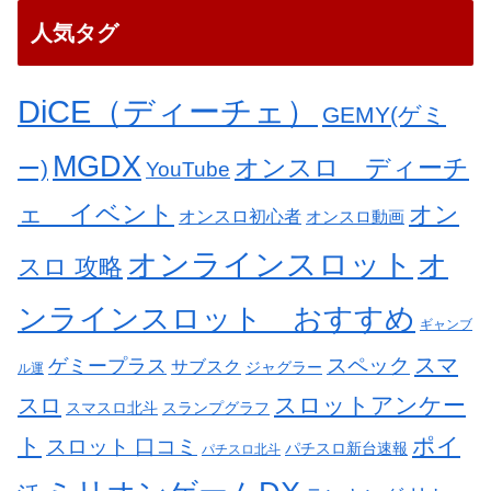
人気タグ
DiCE（ディーチェ）
GEMY(ゲミ
MGDX
オンスロ ディーチ
ー)
YouTube
ェ イベント
オン
オンスロ初心者
オンスロ動画
オンラインスロット
オ
スロ 攻略
ンラインスロット おすすめ
ギャンブ
スペック
スマ
ゲミープラス
サブスク
ジャグラー
ル運
スロットアンケー
スロ
スマスロ北斗
スランプグラフ
ト
ポイ
スロット 口コミ
パチスロ新台速報
パチスロ北斗