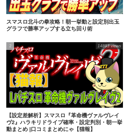
スマスロ北斗の拳攻略！朝一挙動と設定別出玉
グラフで勝率アップする立ち回り術
14893 views
【設定差解析】スマスロ『革命機ヴァルヴレイ
ヴ2』ハラキリドライブ確率・設定判別・朝一挙
動まとめ |口コミまとめにゃ【猫報】