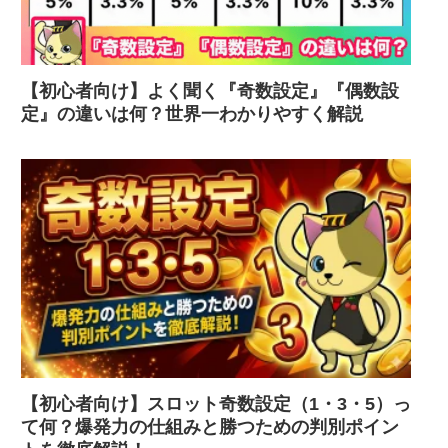
【初心者向け】よく聞く『奇数設定』『偶数設
定』の違いは何？世界一わかりやすく解説
【初心者向け】スロット奇数設定（1・3・5）っ
て何？爆発力の仕組みと勝つための判別ポイン