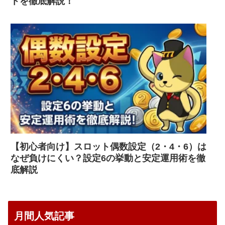
トを徹底解説！
【初心者向け】スロット偶数設定（2・4・6）は
なぜ負けにくい？設定6の挙動と安定運用術を徹
底解説
月間人気記事