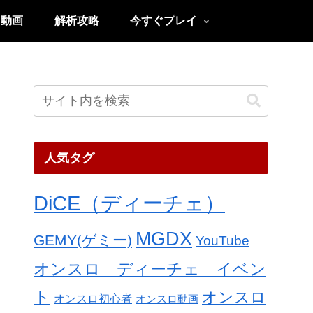
ロ動画
解析攻略
今すぐプレイ
人気タグ
DiCE（ディーチェ）
MGDX
GEMY(ゲミー)
YouTube
オンスロ ディーチェ イベン
ト
オンスロ
オンスロ初心者
オンスロ動画