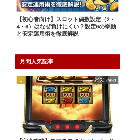
【初心者向け】スロット偶数設定（2・
4・6）はなぜ負けにくい？設定6の挙動
と安定運用術を徹底解説
月間人気記事
2552 views