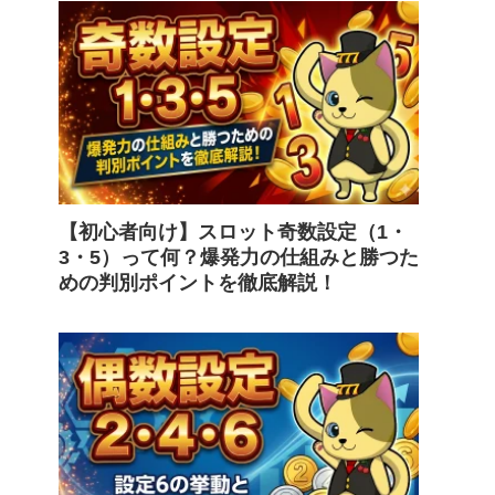
【初心者向け】スロット奇数設定（1・
3・5）って何？爆発力の仕組みと勝つた
めの判別ポイントを徹底解説！