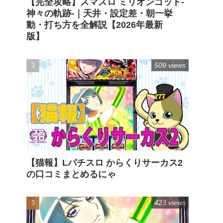
【完全攻略】スマスロ ミリオンゴッド-
神々の軌跡-｜天井・設定差・朝一挙
動・打ち方を全解説【2026年最新
版】
509 views
【猫報】Lパチスロ からくりサーカス2
の口コミまとめるにゃ
423 views