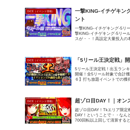
一撃KING-イチゲキ
DiCE（イベント情報）
ント
一撃KING-イチゲキング-5
撃KING-イチゲキング-5リ
スが・・！高設定大量投入の本
「5リール王決定戦」
DiCE（イベント情報）
5リール王決定戦！出玉ラン
開催！全5リール対象で合計獲
６】打ち放題イベントでの獲得G
超ゾロ目DAY！｜オ
DiCE（イベント情報）
超ゾロ目DAY！Tkエリア限定
DAY！ということで・・なん
700回転以上回して清算すると