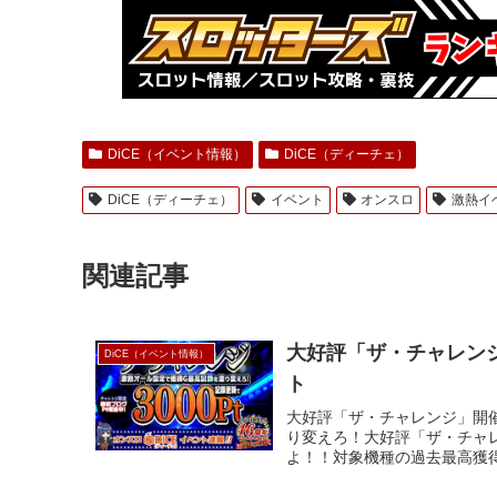
DiCE（イベント情報）
DiCE（ディーチェ）
DiCE（ディーチェ）
イベント
オンスロ
激熱イ
関連記事
大好評「ザ・チャレン
DiCE（イベント情報）
ト
大好評「ザ・チャレンジ」開催
り変えろ！大好評「ザ・チャ
よ！！対象機種の過去最高獲得