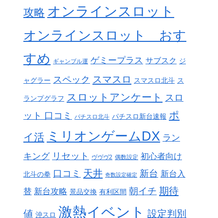
オンラインスロット
攻略
オンラインスロット おす
すめ
ゲミープラス
サブスク
ジ
ギャンブル運
スペック
スマスロ
ャグラー
スマスロ北斗
ス
スロットアンケート
スロ
ランプグラフ
ポ
ット 口コミ
パチスロ新台速報
パチスロ北斗
ミリオンゲームDX
イ活
ラン
リセット
キング
初心者向け
ヴヴヴ2
偶数設定
天井
口コミ
新台
新台入
北斗の拳
奇数設定確定
期待
朝イチ
替
新台攻略
景品交換
有利区間
激熱イベント
値
設定判別
沖スロ