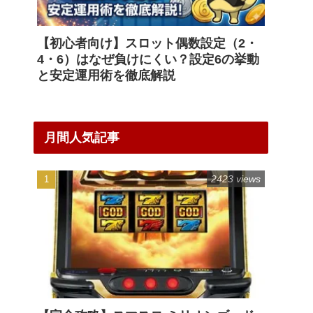
【初心者向け】スロット偶数設定（2・
4・6）はなぜ負けにくい？設定6の挙動
と安定運用術を徹底解説
月間人気記事
2423 views