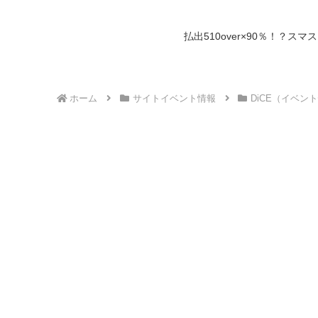
払出510over×90％！？ス
ホーム
サイトイベント情報
DiCE（イベン