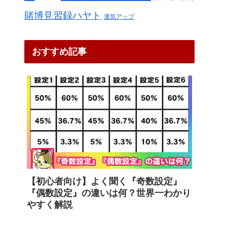
賭博見習録ハヤト
運気アップ
おすすめ記事
【初心者向け】よく聞く『奇数設定』
『偶数設定』の違いは何？世界一わかり
やすく解説