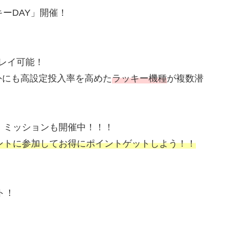
キーDAY」開催！
レイ可能！
外にも高設定投入率を高めた
ラッキー機種
が複数潜
t】ミッションも開催中！！！
イベントに参加してお得にポイントゲットしよう！！
ト！