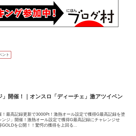
ベント
ジ」開催！｜オンスロ「ディーチェ」激アツイベン
！最高記録更新で3000Pt！激熱オール設定で獲得G最高記録を塗
レンジ」開催！激熱オール設定で獲得G最高記録にチャレンジせ
GOLDを公開！！驚愕の獲得を上回る...