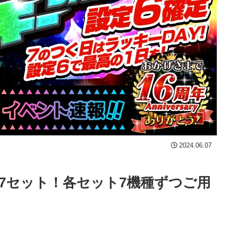
2024.06.07
×7セット！各セット7機種ずつご用