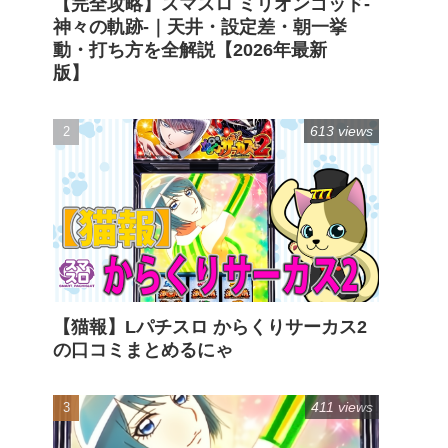
【完全攻略】スマスロ ミリオンゴッド-
神々の軌跡-｜天井・設定差・朝一挙
動・打ち方を全解説【2026年最新
版】
613 views
【猫報】Lパチスロ からくりサーカス2
の口コミまとめるにゃ
411 views