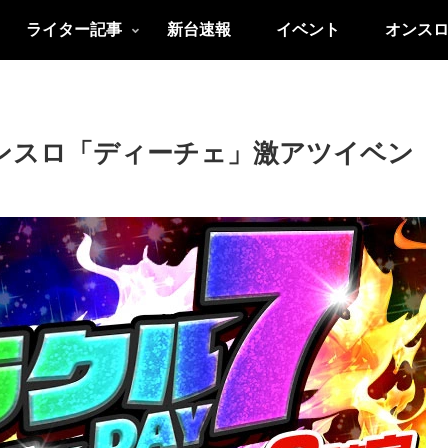
ライター記事
新台速報
イベント
オンス
オンスロ「ディーチェ」激アツイベン