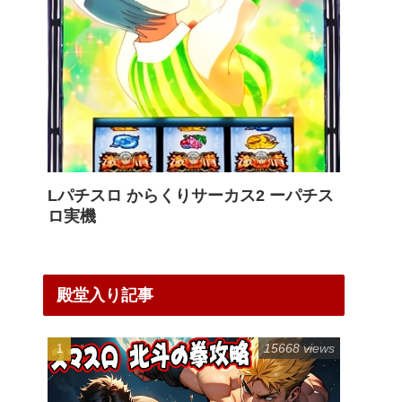
Lパチスロ からくりサーカス2 ーパチス
ロ実機
殿堂入り記事
15668 views