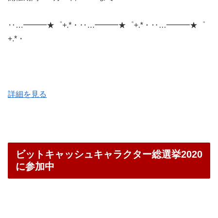
‥…━━━★゜+.*・‥…━━━★゜+.*・‥…━━━★゜
+.*・
詳細を見る
ビットキャッシュキャラクター総選挙2020
に参加中