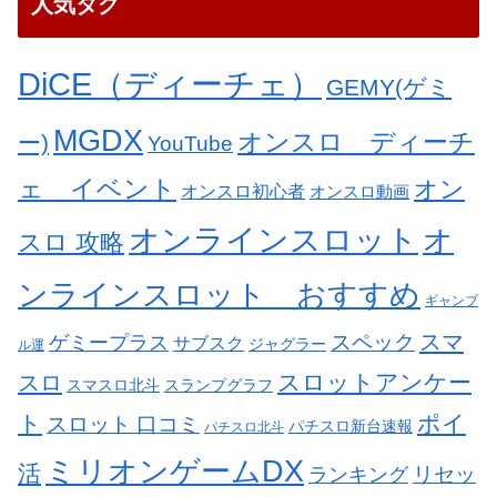
人気タグ
DiCE（ディーチェ）
GEMY(ゲミ
MGDX
オンスロ ディーチ
ー)
YouTube
ェ イベント
オン
オンスロ初心者
オンスロ動画
オンラインスロット
オ
スロ 攻略
ンラインスロット おすすめ
ギャンブ
スペック
スマ
ゲミープラス
サブスク
ジャグラー
ル運
スロットアンケー
スロ
スマスロ北斗
スランプグラフ
ト
ポイ
スロット 口コミ
パチスロ新台速報
パチスロ北斗
ミリオンゲームDX
活
リセッ
ランキング