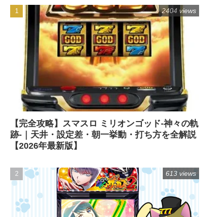
2404 views
【完全攻略】スマスロ ミリオンゴッド-神々の軌
跡-｜天井・設定差・朝一挙動・打ち方を全解説
【2026年最新版】
613 views