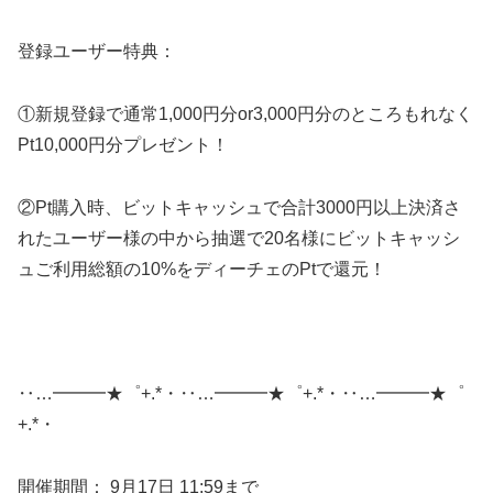
登録ユーザー特典：
①新規登録で通常1,000円分or3,000円分のところもれなく
Pt10,000円分プレゼント！
②Pt購入時、ビットキャッシュで合計3000円以上決済さ
れたユーザー様の中から抽選で20名様にビットキャッシ
ュご利用総額の10%をディーチェのPtで還元！
‥…━━━★゜+.*・‥…━━━★゜+.*・‥…━━━★゜
+.*・
開催期間： 9月17日 11:59まで