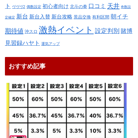
天井
ト
口コミ
初心者向け
北斗の拳
ヴヴヴ2
偶数設定
奇数設
新台
朝イチ
新台入替
新台攻略
景品交換
有利区間
定確定
激熱イベント
期待値
設定判別
賭博
沖スロ
見習録ハヤト
運気アップ
おすすめ記事