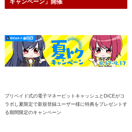
キャンペーン」開催
プリペイド式の電子マネービットキャッシュとDiCEがコ
ラボし夏限定で新規登録ユーザー様に特典をプレゼントす
る期間限定のキャンペーン