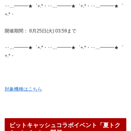
‥…━━━★゜+.*・‥…━━━★゜+.*・‥…━━━★゜
+.*・
開催期間： 8月
25日(火) 03:59まで
‥…━━━★゜+.*・‥…━━━★゜+.*・‥…━━━★゜
+.*・
対象機種はこちら
ビットキャッシュコラボイベント「夏トク