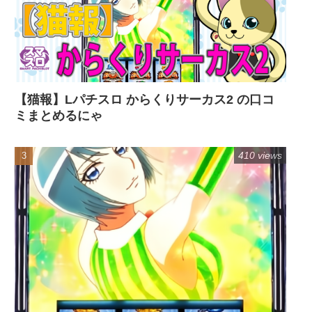
【猫報】Lパチスロ からくりサーカス2 の口コ
ミまとめるにゃ
410 views