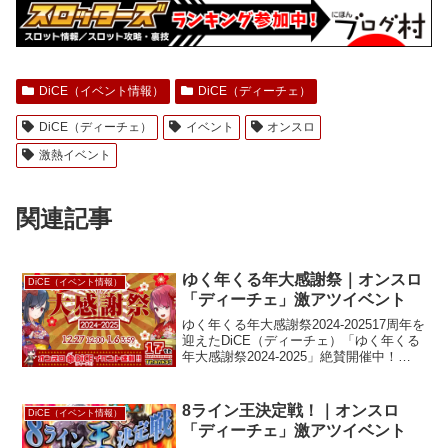
DiCE（イベント情報）
DiCE（ディーチェ）
DiCE（ディーチェ）
イベント
オンスロ
激熱イベント
関連記事
ゆく年くる年大感謝祭｜オンスロ
DiCE（イベント情報）
「ディーチェ」激アツイベント
ゆく年くる年大感謝祭2024-202517周年を
迎えたDiCE（ディーチェ）「ゆく年くる
年大感謝祭2024-2025」絶賛開催中！
2024年12月27日（金）12:00〜2025年1月
6日（月）3:59興味あるイベントは...1. 連
チャレ...
8ライン王決定戦！｜オンスロ
DiCE（イベント情報）
「ディーチェ」激アツイベント