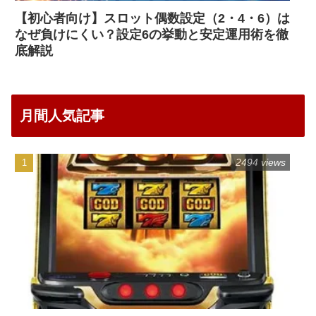
【初心者向け】スロット偶数設定（2・4・6）は
なぜ負けにくい？設定6の挙動と安定運用術を徹
底解説
月間人気記事
2494 views