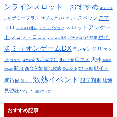
ンラインスロット おすすめ
ギャンブ
スペック
スマ
ゲミープラス
サブスク
ジャグラー
ル運
スロットアンケー
スロ
スマスロ北斗
スランプグラフ
ト
ポイ
スロット 口コミ
パチスロ新台速報
パチスロ北斗
ミリオンゲームDX
活
リセッ
ランキング
天井
ト
口コミ
初心者向け
北斗の拳
ヴヴヴ2
偶数設定
奇数設
新台
朝イチ
新台入替
新台攻略
景品交換
有利区間
定確定
激熱イベント
期待値
設定判別
賭博
沖スロ
見習録ハヤト
運気アップ
おすすめ記事