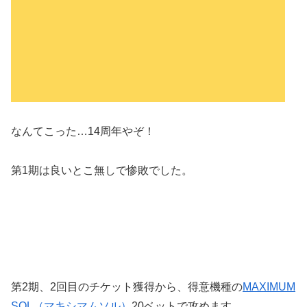
なんてこった…14周年やぞ！
第1期は良いとこ無しで惨敗でした。
第2期、2回目のチケット獲得から、得意機種の
MAXIMUM
SOL（マキシマムソル）
20ベットで攻めます。