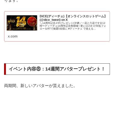
ります。
DiCE(ディーチェ)【オンラインスロットゲーム】
(@dice_tweet) on X
＼14周年記念🎉PtプレゼントCP🎁／一花と六花です🌼12
時〜ディーチェ14周年記念祭開催✨更に11/19 3:59迄フォ
ロー＆RTで抽選5名様に #ディーチェ で使える
Pt【300Pt】プレゼント‼️⭐️詳細はこちら⭐️#ディーチェ14
周...
x.com
イベント内容⑧：14週間アバタープレゼント！
両期間、新しいアバターが貰えました。