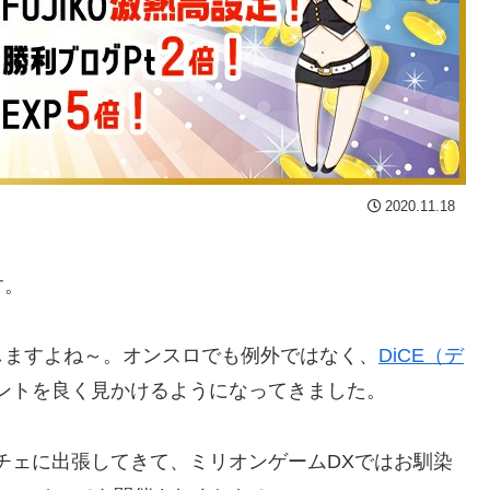
2020.11.18
す。
しますよね～。
オンスロでも例外ではなく、
DiCE（デ
ントを良く見かけるようになってきました。
チェに出張してきて、ミリオンゲームDXではお馴染