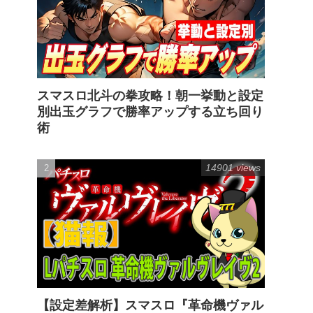
スマスロ北斗の拳攻略！朝一挙動と設定
別出玉グラフで勝率アップする立ち回り
術
14901 views
【設定差解析】スマスロ『革命機ヴァル