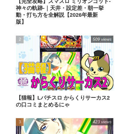
【完全攻略】スマスロ ミリオンゴッド-
神々の軌跡-｜天井・設定差・朝一挙
動・打ち方を全解説【2026年最新
版】
509 views
【猫報】Lパチスロ からくりサーカス2
の口コミまとめるにゃ
423 views