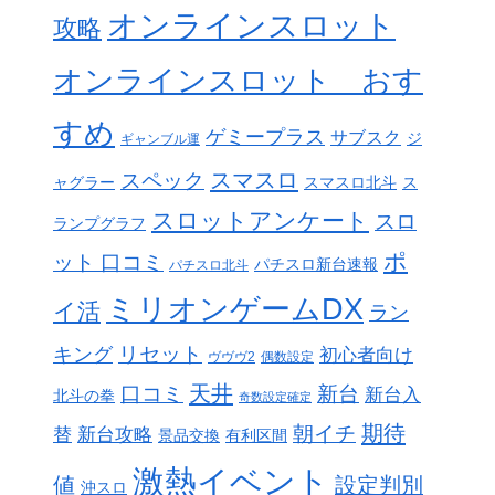
オンラインスロット
攻略
オンラインスロット おす
すめ
ゲミープラス
サブスク
ジ
ギャンブル運
スペック
スマスロ
ャグラー
スマスロ北斗
ス
スロットアンケート
スロ
ランプグラフ
ポ
ット 口コミ
パチスロ新台速報
パチスロ北斗
ミリオンゲームDX
イ活
ラン
リセット
キング
初心者向け
ヴヴヴ2
偶数設定
天井
口コミ
新台
新台入
北斗の拳
奇数設定確定
期待
朝イチ
替
新台攻略
景品交換
有利区間
激熱イベント
値
設定判別
沖スロ