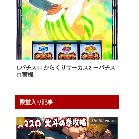
Lパチスロ からくりサーカス2 ーパチス
ロ実機
殿堂入り記事
15689 views