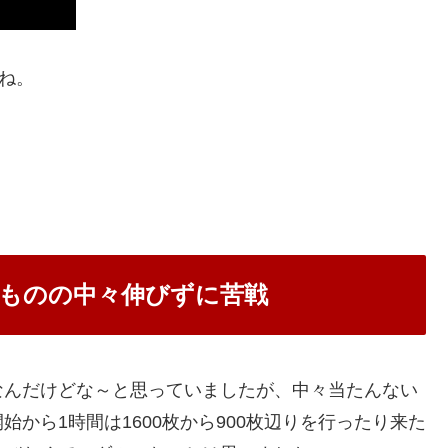
ね。
。
いものの中々伸びずに苦戦
なんだけどな～と思っていましたが、中々当たんない
から1時間は1600枚から900枚辺りを行ったり来た