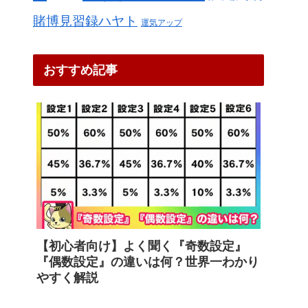
賭博見習録ハヤト
運気アップ
おすすめ記事
【初心者向け】よく聞く『奇数設定』
『偶数設定』の違いは何？世界一わかり
やすく解説