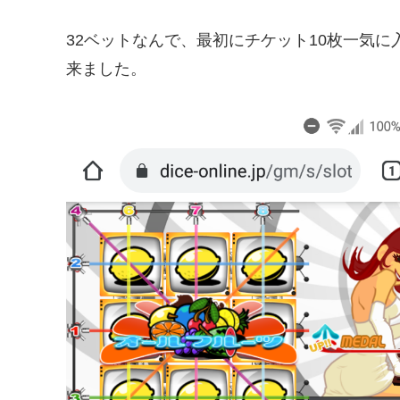
32ベットなんで、最初にチケット10枚一気
来ました。