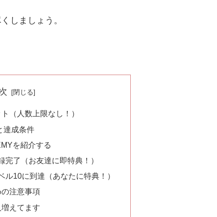
尽くしましょう。
次
ット（人数上限なし！）
と達成条件
EMYを紹介する
登録完了（お友達に即特典！）
レベル10に到達（あなたに特典！）
めの注意事項
る人増えてます