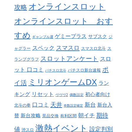
オンラインスロット
攻略
オンラインスロット おす
すめ
ゲミープラス
サブスク
ジ
ギャンブル運
スペック
スマスロ
ャグラー
スマスロ北斗
ス
スロットアンケート
スロ
ランプグラフ
ポ
ット 口コミ
パチスロ新台速報
パチスロ北斗
ミリオンゲームDX
イ活
ラン
リセット
キング
初心者向け
ヴヴヴ2
偶数設定
天井
口コミ
新台
新台入
北斗の拳
奇数設定確定
期待
朝イチ
替
新台攻略
景品交換
有利区間
激熱イベント
値
設定判別
沖スロ