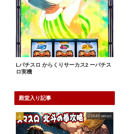
Lパチスロ からくりサーカス2 ーパチス
ロ実機
殿堂入り記事
15649 views