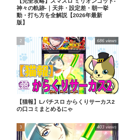
【完全攻略】スマスロ ミリオンゴッド-
神々の軌跡-｜天井・設定差・朝一挙
動・打ち方を全解説【2026年最新
版】
686 views
【猫報】Lパチスロ からくりサーカス2
の口コミまとめるにゃ
403 views