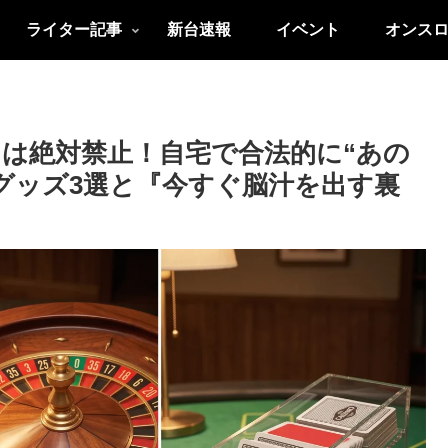
ライター記事
新台速報
イベント
オンス
ノは絶対禁止！自宅で合法的に“あの
グッズ3選と『今すぐ脳汁を出す裏