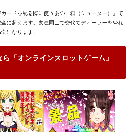
がカードを配る際に使うあの「箱（シューター）」で
完全に超えます。友達同士で交代でディーラーをやれ
高潮になります。
なら「オンラインスロットゲーム」