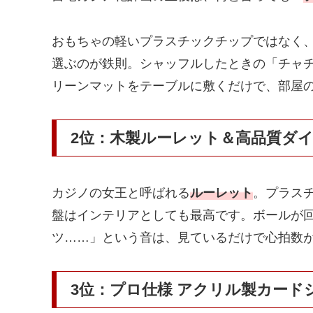
おもちゃの軽いプラスチックチップではなく、
選ぶのが鉄則。シャッフルしたときの「チャ
リーンマットをテーブルに敷くだけで、部屋
2位：木製ルーレット＆高品質ダ
カジノの女王と呼ばれる
ルーレット
。プラス
盤はインテリアとしても最高です。ボールが
ツ……」という音は、見ているだけで心拍数
3位：プロ仕様 アクリル製カード