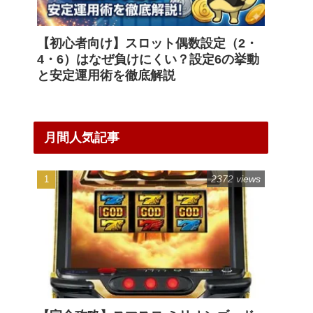
【初心者向け】スロット偶数設定（2・
4・6）はなぜ負けにくい？設定6の挙動
と安定運用術を徹底解説
月間人気記事
2372 views