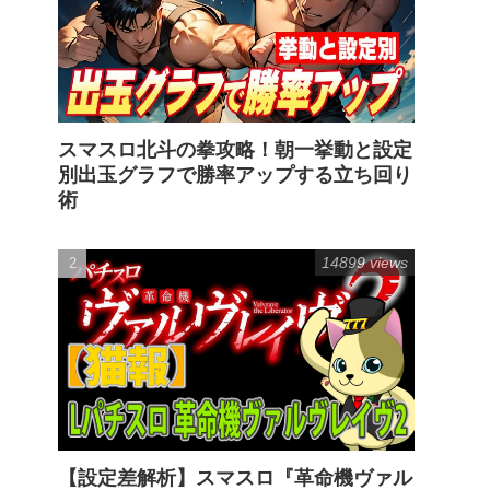
スマスロ北斗の拳攻略！朝一挙動と設定
別出玉グラフで勝率アップする立ち回り
術
14899 views
【設定差解析】スマスロ『革命機ヴァル