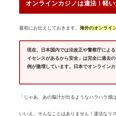
オンラインカジノは違法！軽い
最初にお伝えしておきます。
海外のオンライ
現在、日本国内では法改正や警察庁による
イセンスがあるから安全」は完全に過去の
例が激増しています。日本でオンラインカ
「じゃあ、あの脳汁が出るようなハラハラ感
いいえ、そんなことはありません！違法なリス