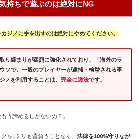
気持ちで遊ぶのは絶対にNG
ンカジノに手を出すのは絶対にやめてください。
取り締まりが猛烈に強化されており、「海外のラ
ウソで、一般のプレイヤーが逮捕・検挙される事
ジノを利用することは、
完全に違法
です。
はもう諦めるしかないの？」
クを1ミリも背負うことなく、
法律を100%守りなが