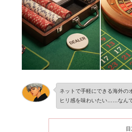
ネットで手軽にできる海外の
ヒリ感を味わいたい……なん
目