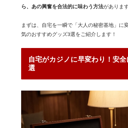
ら、あの興奮を合法的に味わう方法
がありま
まずは、自宅を一瞬で「大人の秘密基地」に
気のおすすめグッズ3選をご紹介します！
自宅がカジノに早変わり！安全
選