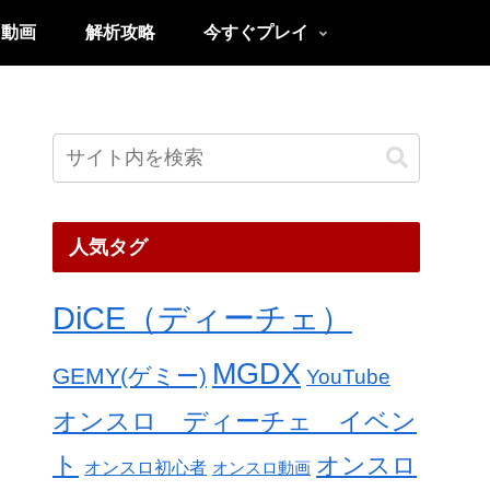
ロ動画
解析攻略
今すぐプレイ
人気タグ
DiCE（ディーチェ）
MGDX
GEMY(ゲミー)
YouTube
オンスロ ディーチェ イベン
ト
オンスロ
オンスロ初心者
オンスロ動画