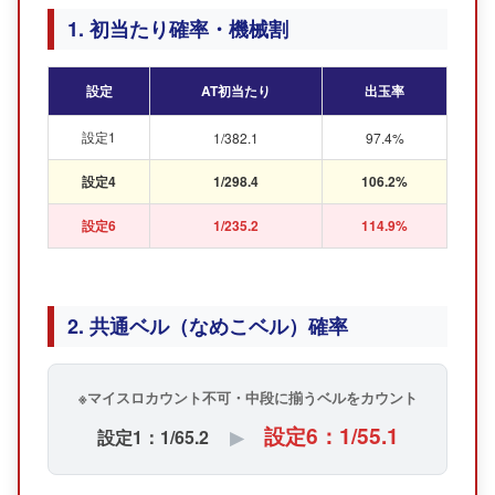
1. 初当たり確率・機械割
設定
AT初当たり
出玉率
設定1
1/382.1
97.4%
設定4
1/298.4
106.2%
設定6
1/235.2
114.9%
2. 共通ベル（なめこベル）確率
※マイスロカウント不可・中段に揃うベルをカウント
設定6：1/55.1
設定1：1/65.2
▶