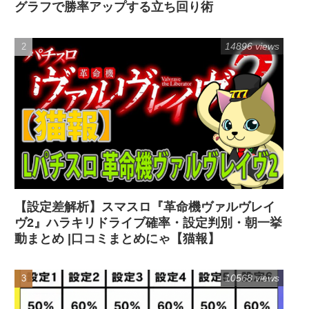
グラフで勝率アップする立ち回り術
14896 views
【設定差解析】スマスロ『革命機ヴァルヴレイ
ヴ2』ハラキリドライブ確率・設定判別・朝一挙
動まとめ |口コミまとめにゃ【猫報】
10568 views