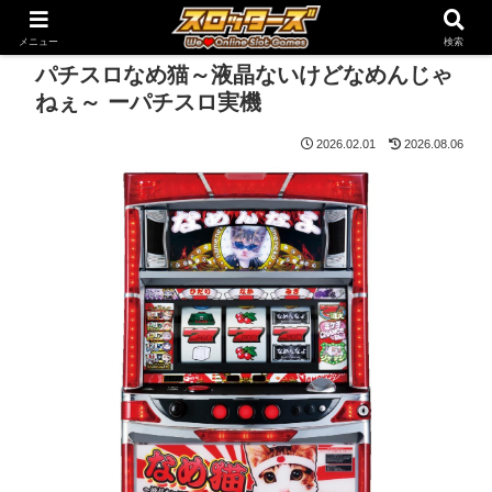
メニュー
検索
パチスロなめ猫～液晶ないけどなめんじゃ
ねぇ～ ーパチスロ実機
2026.02.01
2026.08.06