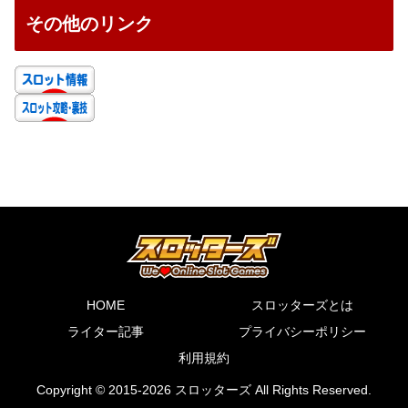
その他のリンク
HOME
スロッターズとは
ライター記事
プライバシーポリシー
利用規約
Copyright © 2015-2026 スロッターズ All Rights Reserved.