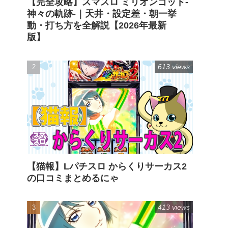
【完全攻略】スマスロ ミリオンゴッド-
神々の軌跡-｜天井・設定差・朝一挙
動・打ち方を全解説【2026年最新
版】
613 views
【猫報】Lパチスロ からくりサーカス2
の口コミまとめるにゃ
413 views