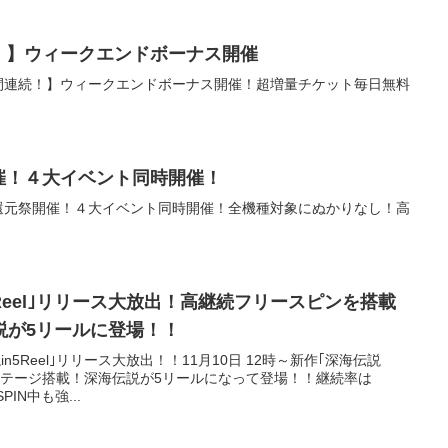
！】ウィークエンドボーナス開催
日間連続！】ウィークエンドボーナス開催！超増量チケット毎日無料
催！４大イベント同時開催！
末還元祭開催！４大イベント同時開催！全機種対象にぬかりなし！高
5Reel｣リリース大放出！高継続フリースピンを搭載
説が5リールに登場！！
n5Reel｣リリース大放出！！11月10日 12時～新作｢深海伝説
の新ステージ搭載！深海伝説が5リールになって登場！！継続率は
PIN中も強...