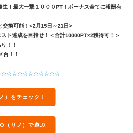
酬発生！最大一撃１０００PT！ボーナス全てに報酬有
換可能！<2月15日～21日>
ト達成を目指せ！＜合計10000PT×2獲得可！＞
あり！！
メ台！！
☆☆☆☆☆☆☆☆☆☆☆☆
リノ）をチェック！
NO（リノ）で遊ぶ