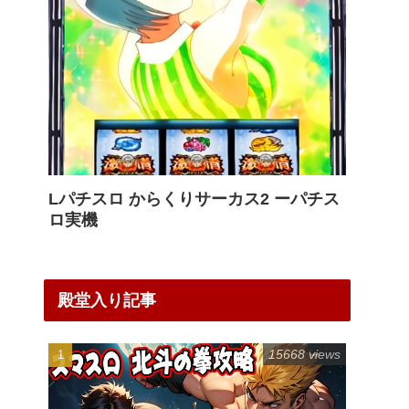
Lパチスロ からくりサーカス2 ーパチス
ロ実機
殿堂入り記事
15668 views