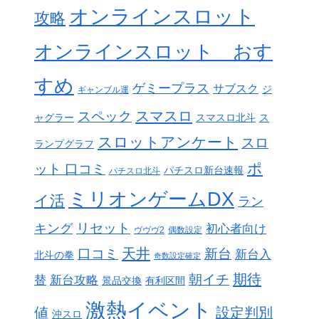
オンラインスロット
攻略
オンラインスロット おす
すめ
ゲミープラス
サブスク
ジ
ギャンブル運
スペック
スマスロ
ャグラー
スマスロ北斗
ス
スロットアンケート
スロ
ランプグラフ
ポ
ット 口コミ
パチスロ新台速報
パチスロ北斗
ミリオンゲームDX
イ活
ラン
リセット
キング
初心者向け
ヴヴヴ2
偶数設定
天井
口コミ
新台
新台入
北斗の拳
奇数設定確定
期待
朝イチ
替
新台攻略
景品交換
有利区間
激熱イベント
値
設定判別
沖スロ