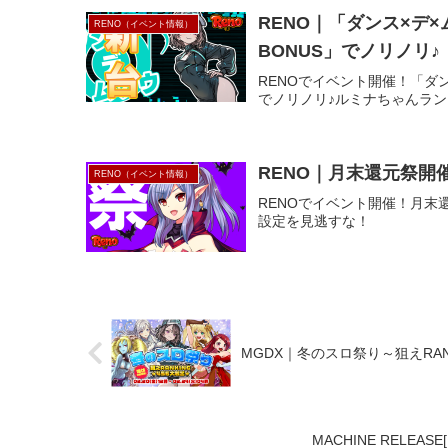
RENO｜「ダンス×デ
RENO（イベント情報）
BONUS」でノリノリ♪
RENOでイベント開催！「ダン
でノリノリ♪ルミナちゃんラ
RENO｜月末還元祭開
RENO（イベント情報）
RENOでイベント開催！月
設定を見逃すな！
MGDX｜冬のスロ祭り～狙えRAN
MACHINE RELEASE[