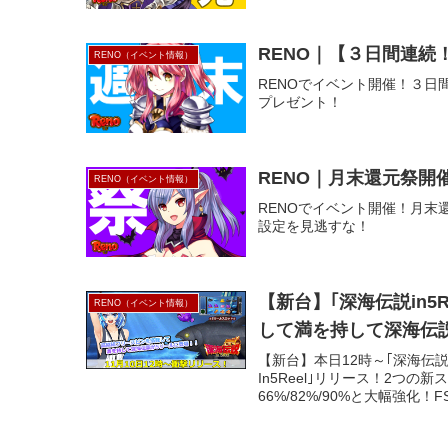
RENO｜【３日間連続
RENO（イベント情報）
RENOでイベント開催！３
プレゼント！
RENO｜月末還元祭開
RENO（イベント情報）
RENOでイベント開催！月
設定を見逃すな！
【新台】｢深海伝説in
RENO（イベント情報）
して満を持して深海伝
【新台】本日12時～｢深海伝説i
In5Reel｣リリース！2つ
66%/82%/90%と大幅強化！FS