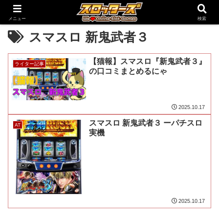
メニュー
検索
スマスロ 新鬼武者３
【猫報】スマスロ『新鬼武者３』
ライター記事
の口コミまとめるにゃ
2025.10.17
スマスロ 新鬼武者３ ーパチスロ
AT
実機
2025.10.17