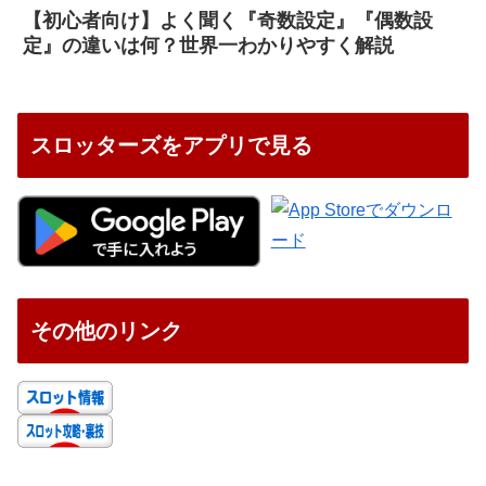
【初心者向け】よく聞く『奇数設定』『偶数設
定』の違いは何？世界一わかりやすく解説
スロッターズをアプリで見る
その他のリンク