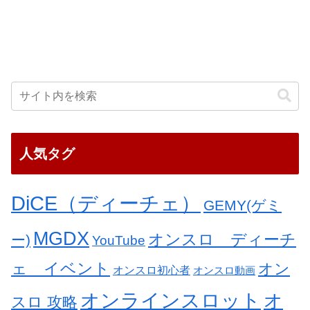
人気タグ
DiCE（ディーチェ）
GEMY(ゲミ
MGDX
オンスロ ディーチ
ー)
YouTube
ェ イベント
オン
オンスロ初心者
オンスロ動画
オンラインスロット
オ
スロ 攻略