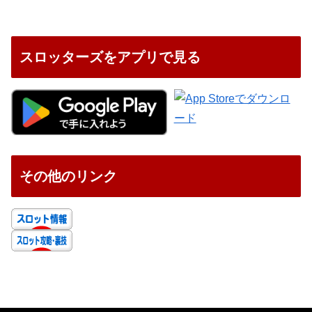
スロッターズをアプリで見る
その他のリンク