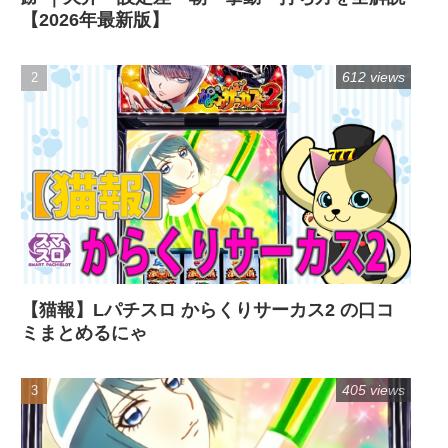
【2026年最新版】
612 views
【猫報】Lパチスロ からくりサーカス2 の口コ
ミまとめるにゃ
405 views