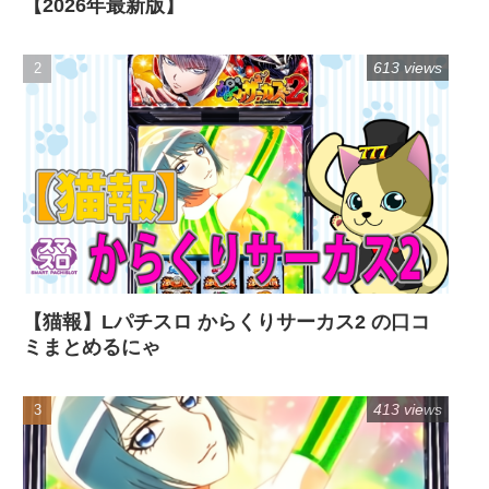
【2026年最新版】
613 views
【猫報】Lパチスロ からくりサーカス2 の口コ
ミまとめるにゃ
413 views