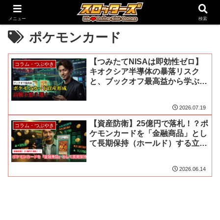
メニュー
検索
ポケモンカード
【つみたてNISAは即効性ゼロ】
コラム・つぶやき
キオクシア半導体の暴落リスク
と、ブックオフ最高益から学ぶ
「ポケカ資産形成」高騰予想3
選！
2026.07.19
【資産防衛】25億円で落札！？ポ
コラム・つぶやき
ケモンカードを「金融商品」とし
て長期保持（ホールド）する立ち
回りはアリか？
2026.06.14