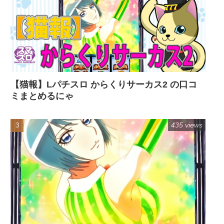
【猫報】Lパチスロ からくりサーカス2 の口コ
ミまとめるにゃ
435 views