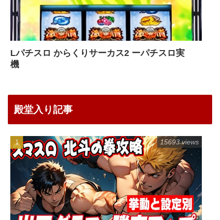
Lパチスロ からくりサーカス2 ーパチスロ実
機
殿堂入り記事
15693 views