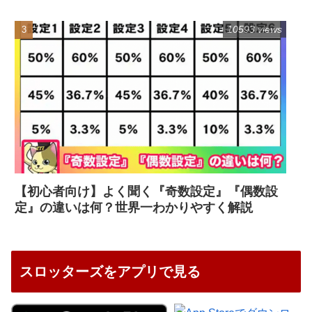
10593 views
【初心者向け】よく聞く『奇数設定』『偶数設
定』の違いは何？世界一わかりやすく解説
スロッターズをアプリで見る