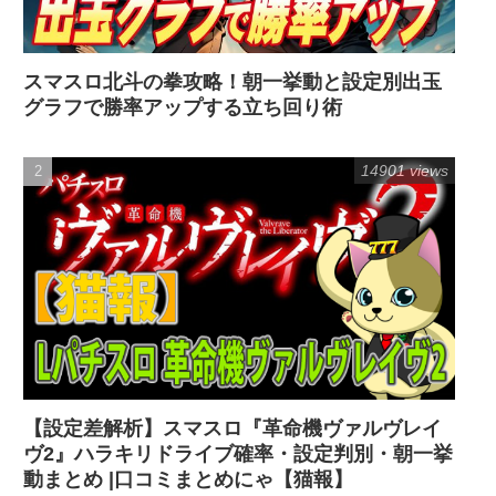
スマスロ北斗の拳攻略！朝一挙動と設定別出玉
グラフで勝率アップする立ち回り術
14901 views
【設定差解析】スマスロ『革命機ヴァルヴレイ
ヴ2』ハラキリドライブ確率・設定判別・朝一挙
動まとめ |口コミまとめにゃ【猫報】