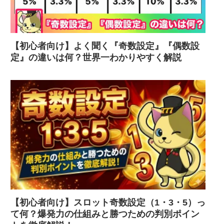
【初心者向け】よく聞く『奇数設定』『偶数設
定』の違いは何？世界一わかりやすく解説
【初心者向け】スロット奇数設定（1・3・5）っ
て何？爆発力の仕組みと勝つための判別ポイン