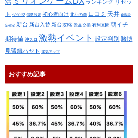
ミリオンゲームDX
活
リセッ
ランキング
天井
ト
口コミ
初心者向け
北斗の拳
ヴヴヴ2
偶数設定
奇数設
新台
朝イチ
新台入替
新台攻略
景品交換
有利区間
定確定
激熱イベント
期待値
設定判別
賭博
沖スロ
見習録ハヤト
運気アップ
おすすめ記事