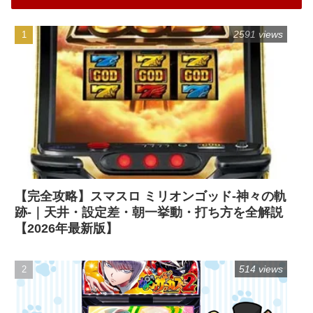
2591 views
【完全攻略】スマスロ ミリオンゴッド-神々の軌
跡-｜天井・設定差・朝一挙動・打ち方を全解説
【2026年最新版】
514 views