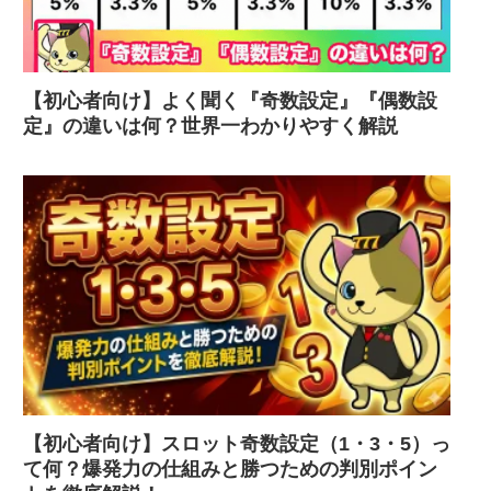
【初心者向け】よく聞く『奇数設定』『偶数設
定』の違いは何？世界一わかりやすく解説
【初心者向け】スロット奇数設定（1・3・5）っ
て何？爆発力の仕組みと勝つための判別ポイン