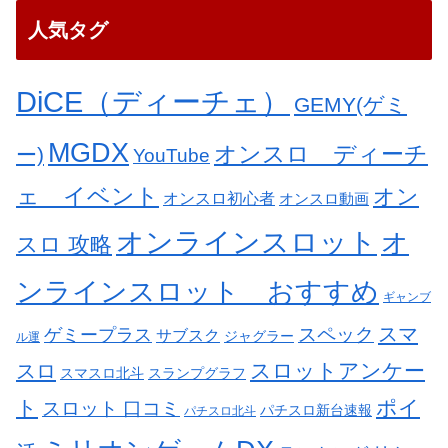
人気タグ
DiCE（ディーチェ）
GEMY(ゲミ
MGDX
オンスロ ディーチ
ー)
YouTube
ェ イベント
オン
オンスロ初心者
オンスロ動画
オンラインスロット
オ
スロ 攻略
ンラインスロット おすすめ
ギャンブ
スペック
スマ
ゲミープラス
サブスク
ジャグラー
ル運
スロットアンケー
スロ
スマスロ北斗
スランプグラフ
ト
ポイ
スロット 口コミ
パチスロ新台速報
パチスロ北斗