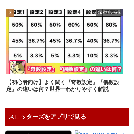
10601 views
【初心者向け】よく聞く『奇数設定』『偶数設
定』の違いは何？世界一わかりやすく解説
スロッターズをアプリで見る