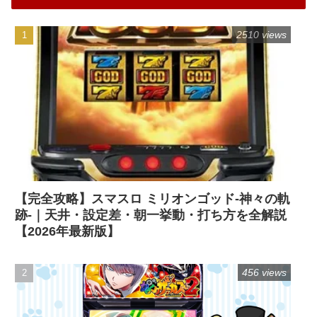
2510 views
【完全攻略】スマスロ ミリオンゴッド-神々の軌
跡-｜天井・設定差・朝一挙動・打ち方を全解説
【2026年最新版】
456 views