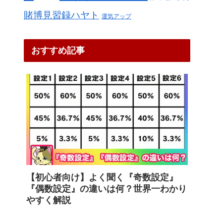
賭博見習録ハヤト
運気アップ
おすすめ記事
【初心者向け】よく聞く『奇数設定』
『偶数設定』の違いは何？世界一わかり
やすく解説