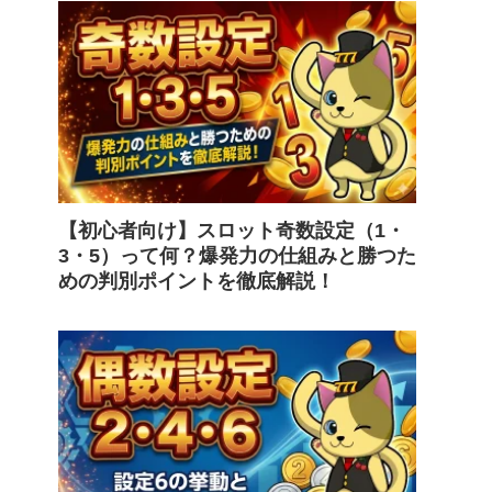
【初心者向け】スロット奇数設定（1・
3・5）って何？爆発力の仕組みと勝つた
めの判別ポイントを徹底解説！