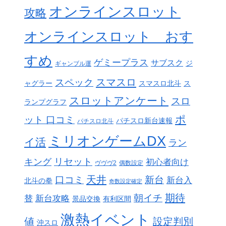
オンラインスロット
攻略
オンラインスロット おす
すめ
ゲミープラス
サブスク
ジ
ギャンブル運
スペック
スマスロ
ャグラー
スマスロ北斗
ス
スロットアンケート
スロ
ランプグラフ
ポ
ット 口コミ
パチスロ新台速報
パチスロ北斗
ミリオンゲームDX
イ活
ラン
リセット
キング
初心者向け
ヴヴヴ2
偶数設定
天井
口コミ
新台
新台入
北斗の拳
奇数設定確定
期待
朝イチ
替
新台攻略
景品交換
有利区間
激熱イベント
値
設定判別
沖スロ