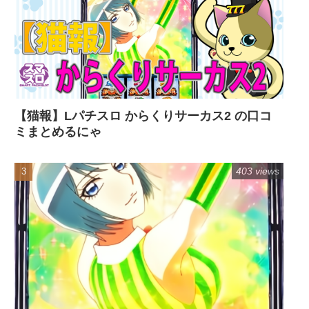
【猫報】Lパチスロ からくりサーカス2 の口コ
ミまとめるにゃ
403 views