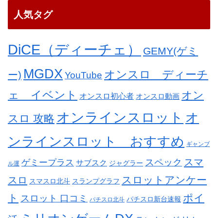
人気タグ
DiCE（ディーチェ）
GEMY(ゲミ
MGDX
オンスロ ディーチ
ー)
YouTube
ェ イベント
オン
オンスロ初心者
オンスロ動画
オンラインスロット
オ
スロ 攻略
ンラインスロット おすすめ
ギャンブ
スペック
スマ
ゲミープラス
サブスク
ジャグラー
ル運
スロットアンケー
スロ
スマスロ北斗
スランプグラフ
ト
ポイ
スロット 口コミ
パチスロ新台速報
パチスロ北斗