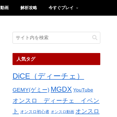
ロ動画
解析攻略
今すぐプレイ
人気タグ
DiCE（ディーチェ）
MGDX
GEMY(ゲミー)
YouTube
オンスロ ディーチェ イベン
ト
オンスロ
オンスロ初心者
オンスロ動画