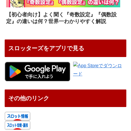
【初心者向け】よく聞く『奇数設定』『偶数設
定』の違いは何？世界一わかりやすく解説
スロッターズをアプリで見る
その他のリンク