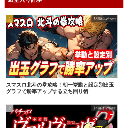
15689 views
スマスロ北斗の拳攻略！朝一挙動と設定別出玉
グラフで勝率アップする立ち回り術
14901 views