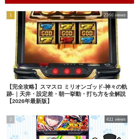
2366 views
【完全攻略】スマスロ ミリオンゴッド-神々の軌
跡-｜天井・設定差・朝一挙動・打ち方を全解説
【2026年最新版】
611 views