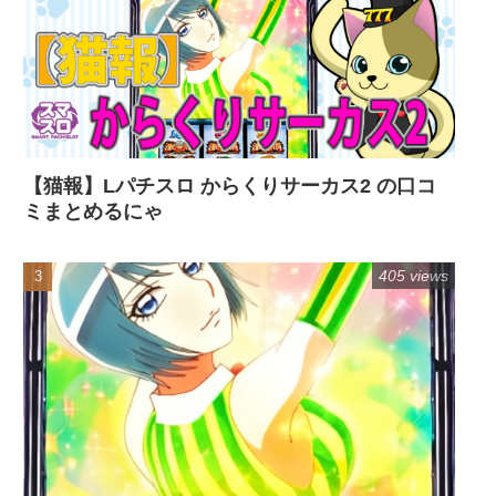
【猫報】Lパチスロ からくりサーカス2 の口コ
ミまとめるにゃ
405 views