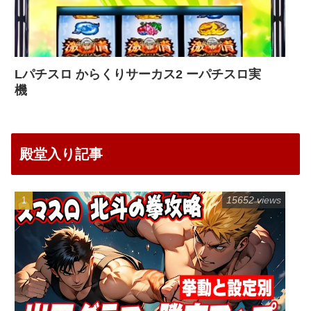
Lパチスロ からくりサーカス2 ーパチスロ実
機
殿堂入り記事
15652 views