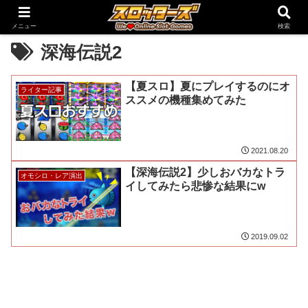
メニュー
検索
深海伝説2
【夏スロ】夏にプレイするのにオ
ライター記事
ススメの機種集めてみた
2021.08.20
【深海伝説2】少しおバカなトラ
オモシロ・レア演出
イしてみたら悲惨な結果にw
2019.09.02