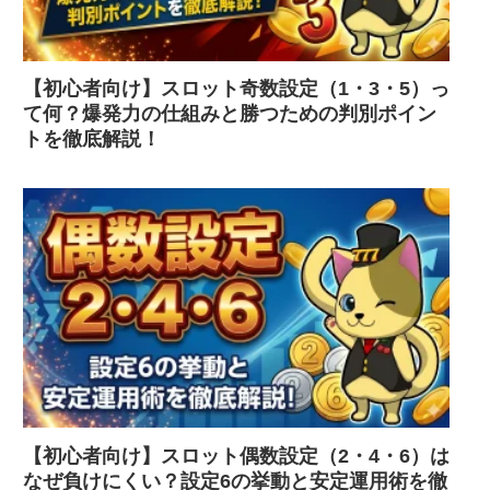
【初心者向け】スロット奇数設定（1・3・5）っ
て何？爆発力の仕組みと勝つための判別ポイン
トを徹底解説！
【初心者向け】スロット偶数設定（2・4・6）は
なぜ負けにくい？設定6の挙動と安定運用術を徹