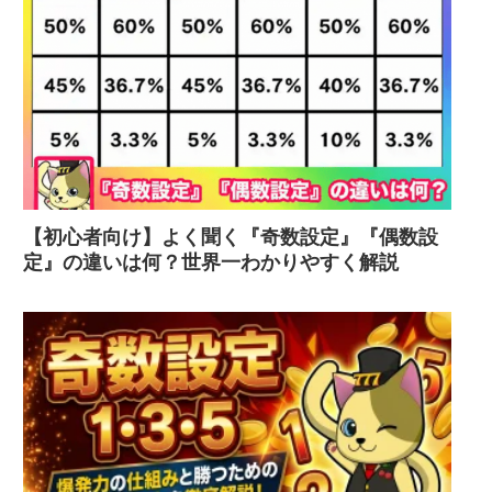
【初心者向け】よく聞く『奇数設定』『偶数設
定』の違いは何？世界一わかりやすく解説