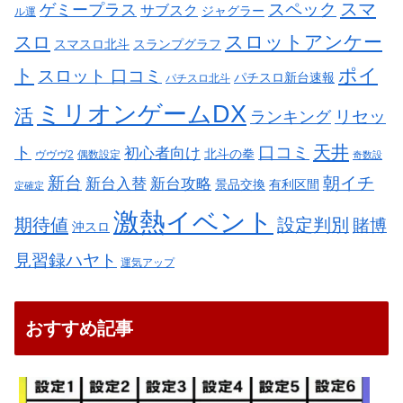
スペック
スマ
ゲミープラス
サブスク
ジャグラー
ル運
スロットアンケー
スロ
スマスロ北斗
スランプグラフ
ト
ポイ
スロット 口コミ
パチスロ新台速報
パチスロ北斗
ミリオンゲームDX
活
リセッ
ランキング
天井
ト
口コミ
初心者向け
北斗の拳
ヴヴヴ2
偶数設定
奇数設
新台
朝イチ
新台入替
新台攻略
景品交換
有利区間
定確定
激熱イベント
期待値
設定判別
賭博
沖スロ
見習録ハヤト
運気アップ
おすすめ記事