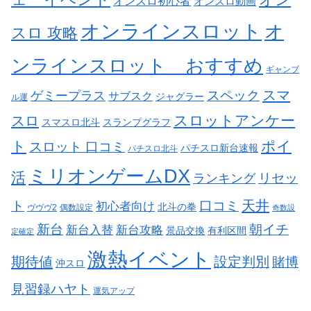
オンスロ初心者
オンスロ動画
オンラインスロット
オ
スロ 攻略
ンラインスロット おすすめ
ギャンブ
スペック
スマ
ゲミープラス
サブスク
ジャグラー
ル運
スロットアンケー
スロ
スマスロ北斗
スランプグラフ
ト
ポイ
スロット 口コミ
パチスロ新台速報
パチスロ北斗
ミリオンゲームDX
活
リセッ
ランキング
天井
ト
口コミ
初心者向け
北斗の拳
ヴヴヴ2
偶数設定
奇数設
新台
朝イチ
新台入替
新台攻略
景品交換
有利区間
定確定
激熱イベント
期待値
設定判別
賭博
沖スロ
見習録ハヤト
運気アップ