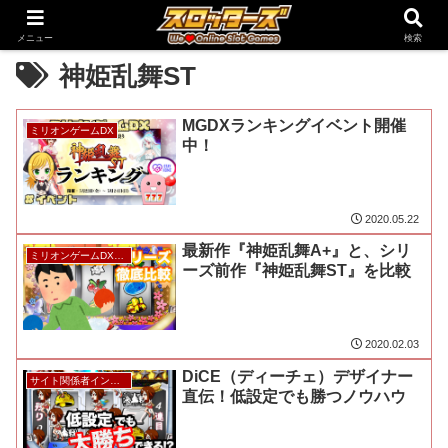
メニュー
検索
神姫乱舞ST
MGDXランキングイベント開催
ミリオンゲームDX
中！
2020.05.22
最新作『神姫乱舞A+』と、シリ
ミリオンゲームDX（イベント情報）
ーズ前作『神姫乱舞ST』を比較
2020.02.03
DiCE（ディーチェ）デザイナー
サイト関係者インタビュー
直伝！低設定でも勝つノウハウ