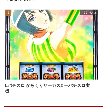
423 views
Lパチスロ からくりサーカス2 ーパチスロ実
機