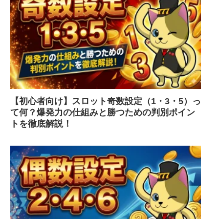
【初心者向け】スロット奇数設定（1・3・5）っ
て何？爆発力の仕組みと勝つための判別ポイン
トを徹底解説！