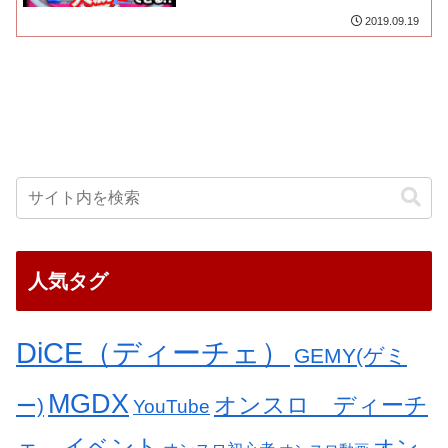
2019.09.19
人気タグ
DiCE（ディーチェ）
GEMY(ゲミ
MGDX
オンスロ ディーチ
ー)
YouTube
ェ イベント
オン