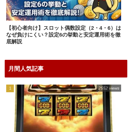
【初心者向け】スロット偶数設定（2・4・6）は
なぜ負けにくい？設定6の挙動と安定運用術を徹
底解説
月間人気記事
2552 views