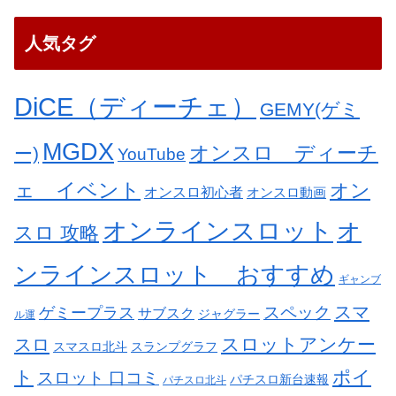
人気タグ
DiCE（ディーチェ）
GEMY(ゲミ
MGDX
オンスロ ディーチ
ー)
YouTube
ェ イベント
オン
オンスロ初心者
オンスロ動画
オンラインスロット
オ
スロ 攻略
ンラインスロット おすすめ
ギャンブ
スペック
スマ
ゲミープラス
サブスク
ジャグラー
ル運
スロットアンケー
スロ
スマスロ北斗
スランプグラフ
ト
ポイ
スロット 口コミ
パチスロ新台速報
パチスロ北斗