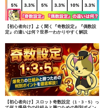
【初心者向け】よく聞く『奇数設定』『偶数設
定』の違いは何？世界一わかりやすく解説
【初心者向け】スロット奇数設定（1・3・5）っ
て何？爆発力の仕組みと勝つための判別ポイン