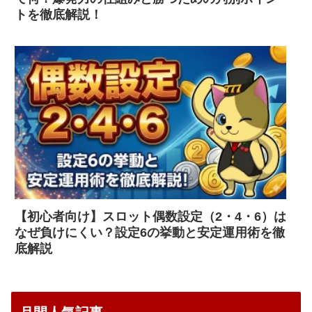
トを徹底解説！
【初心者向け】スロット偶数設定（2・4・6）は
なぜ負けにくい？設定6の挙動と安定運用術を徹
底解説