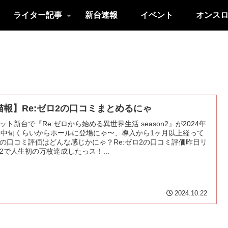
ライター記事
新台速報
イベント
オンス
猫報】Re:ゼロ2の口コミまとめるにゃ
ット新台で『Re:ゼロから始める異世界生活 season2』が2024年
月中旬くらいからホールに登場にゃ〜、導入から1ヶ月以上経って
の口コミ評価はどんな感じかにゃ？Re:ゼロ2の口コミ評価昨日リ
2で人生初の万枚達成したっス！...
2024.10.22