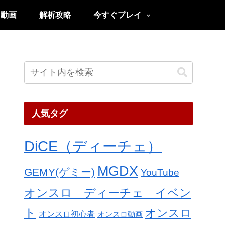
ロ動画
解析攻略
今すぐプレイ
人気タグ
DiCE（ディーチェ）
MGDX
GEMY(ゲミー)
YouTube
オンスロ ディーチェ イベン
ト
オンスロ
オンスロ初心者
オンスロ動画