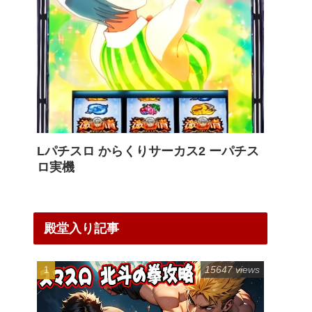
Lパチスロ からくりサーカス2 ーパチス
ロ実機
殿堂入り記事
15647 views