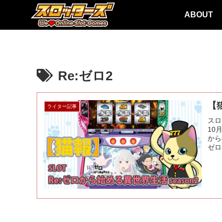
ABOUT
Re:ゼロ2
【
ライター記事
スロ
10
から
ゼロ