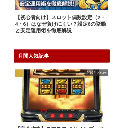
【初心者向け】スロット偶数設定（2・
4・6）はなぜ負けにくい？設定6の挙動
と安定運用術を徹底解説
月間人気記事
2393 views