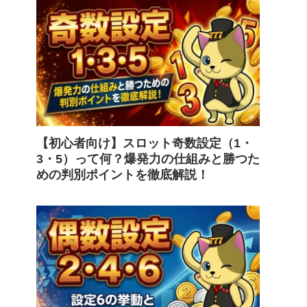
【初心者向け】スロット奇数設定（1・
3・5）って何？爆発力の仕組みと勝つた
めの判別ポイントを徹底解説！