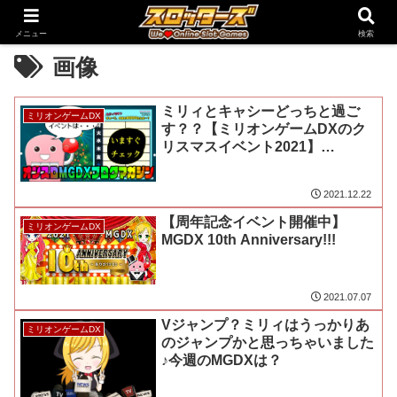
メニュー
検索
画像
ミリィとキャシーどっちと過ご
ミリオンゲームDX
す？？【ミリオンゲームDXのク
リスマスイベント2021】
12/22(水)昼12:00~
2021.12.22
【周年記念イベント開催中】
ミリオンゲームDX
MGDX 10th Anniversary!!!
2021.07.07
Vジャンプ？ミリィはうっかりあ
ミリオンゲームDX
のジャンプかと思っちゃいました
♪今週のMGDXは？