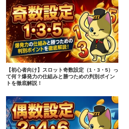
【初心者向け】スロット奇数設定（1・3・5）っ
て何？爆発力の仕組みと勝つための判別ポイン
トを徹底解説！