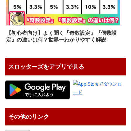
【初心者向け】よく聞く『奇数設定』『偶数設
定』の違いは何？世界一わかりやすく解説
スロッターズをアプリで見る
その他のリンク