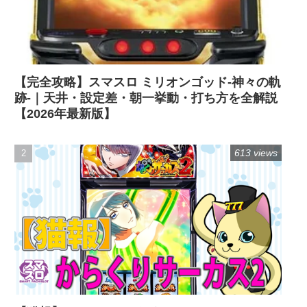
【完全攻略】スマスロ ミリオンゴッド-神々の軌
跡-｜天井・設定差・朝一挙動・打ち方を全解説
【2026年最新版】
613 views