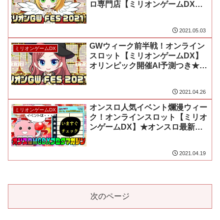
ロ専門店【ミリオンゲームDX】
で！#オンスロ最新情報
2021.05.03
GWウィーク前半戦！オンライン
ミリオンゲームDX
スロット【ミリオンゲームDX】
オリンピック開催AI予測つき★ #
オンスロ最新情報
2021.04.26
オンスロ人気イベント爛漫ウィー
ミリオンゲームDX
ク！オンラインスロット【ミリオ
ンゲームDX】★オンスロ最新情
報
2021.04.19
次のページ