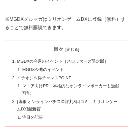
※MGDXメルマガはミリオンゲームDXに登録（無料）す
ることで無料購読できます。
目次
MGDXの今週のイベント［スロッターズ限定版］
MGDX今週のイベント
イチオシ即得チャンスPOINT
マニア向けPR「本格的なオンラインポーカーも遊戯
可能」
[速報]オンラインパチスロ評判&口コミ ミリオンゲー
ムDX編[新着]
注目の記事