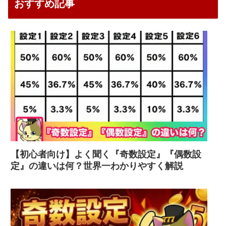
おすすめ記事
【初心者向け】よく聞く『奇数設定』『偶数設
定』の違いは何？世界一わかりやすく解説