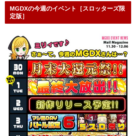
MGDXの今週のイベント［スロッターズ限
定版］