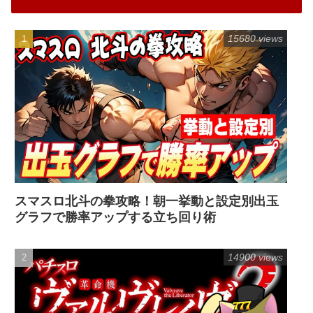
15680 views
スマスロ北斗の拳攻略！朝一挙動と設定別出玉
グラフで勝率アップする立ち回り術
14900 views