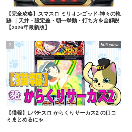
【完全攻略】スマスロ ミリオンゴッド-神々の軌
跡-｜天井・設定差・朝一挙動・打ち方を全解説
【2026年最新版】
506 views
【猫報】Lパチスロ からくりサーカス2 の口コ
ミまとめるにゃ