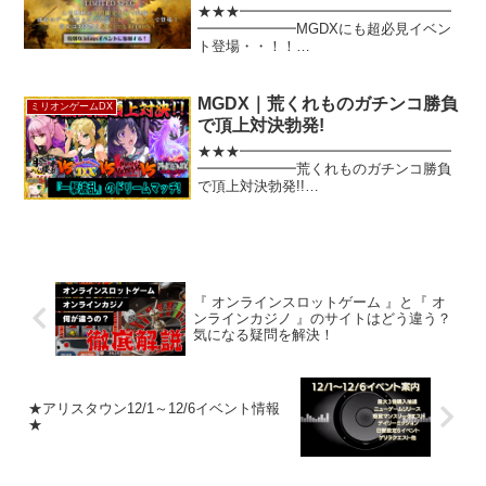
★★★━━━━━━━━━━━━━━━
━━━━━━━MGDXにも超必見イベン
ト登場・・！！
━━━━━━━━━━━━━━━━━━
━━━━★★★人気機種が期間限定仕様
で再臨！！！既存のゲーム性とは異なる
MGDX｜荒くれものガチンコ勝負
ミリオンゲームDX
特化バージョンで登場！今回は本会員様
で頂上対決勃発!
であれば...
★★★━━━━━━━━━━━━━━━
━━━━━━━荒くれものガチンコ勝負
で頂上対決勃発!!
━━━━━━━━━━━━━━━━━━
━━━━★★★本日は荒くれもので大爆
裂人気の『一撃波乱機』で破天荒対決!!!
★★★★★★★★★★★★★★★★★＼
N...
『 オンラインスロットゲーム 』と『 オ
ンラインカジノ 』のサイトはどう違う？
気になる疑問を解決！
★アリスタウン12/1～12/6イベント情報
★