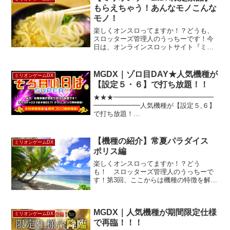
見えたら後はぶん回すのみ！！両エリア
もらえちゃう！あんなモノこんな
でお...
モノ！
楽しくオンスロってますか！？どうも、
スロッターズ管理人のうっちーです！今
日は、オンラインスロットサイト『ミリ
オンゲームDX』の景品をピックアップし
てご紹介します！前回記事でもお話しし
ましたが、景品交換ができるのがオンラ
MGDX｜ゾロ目DAY★人気機種が
ミリオンゲームDX
インスロットサイトの魅...
【設定５・６】で打ち放題！！
★★★━━━━━━━━━━━━━━━
━━━━━━━人気機種が【設定５,６】
で打ち放題！
━━━━━━━━━━━━━━━━━━
━━━━★★★ピックアップされた人気
機種がなんと丸一日【設定５,６】で打ち
【機種の紹介】常夏パラダイス
ミリオンゲームDX
放題！！チケガチャDXでお手軽にチケッ
ポリス編
トもゲ...
楽しくオンスロってますか！？どう
も！ スロッターズ管理人のうっちーで
す！第3回、ここからは機種の特徴を解説
していきたいと思います。今回ご紹介す
る機種はコチラ！【常夏パラダイス ポリ
ス編】・バトルエリア適応度
MGDX｜人気機種が期間限定仕様
★★★☆☆（ある条件によっては★1...
ミリオンゲームDX
で再臨！！！