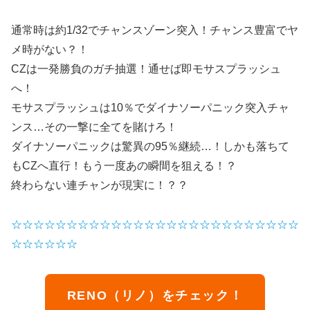
通常時は約1/32でチャンスゾーン突入！チャンス豊富でヤ
メ時がない？！
CZは一発勝負のガチ抽選！通せば即モサスプラッシュ
へ！
モサスプラッシュは10％でダイナソーパニック突入チャ
ンス…その一撃に全てを賭けろ！
ダイナソーパニックは驚異の95％継続…！しかも落ちて
もCZへ直行！もう一度あの瞬間を狙える！？
終わらない連チャンが現実に！？？
☆☆☆☆☆☆☆☆☆☆☆☆☆☆☆☆☆☆☆☆☆☆☆☆☆☆
☆☆☆☆☆☆
RENO（リノ）をチェック！