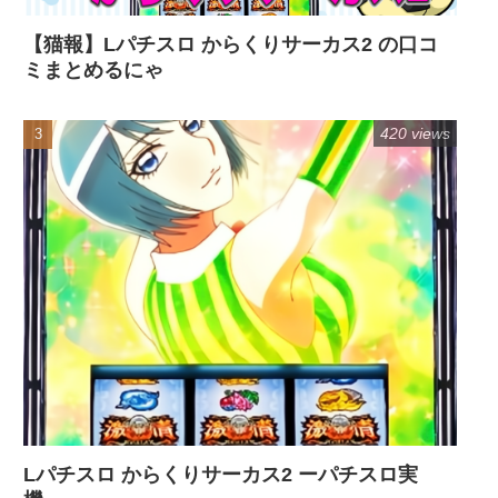
【猫報】Lパチスロ からくりサーカス2 の口コ
ミまとめるにゃ
420 views
Lパチスロ からくりサーカス2 ーパチスロ実