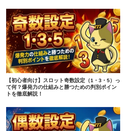
【初心者向け】スロット奇数設定（1・3・5）っ
て何？爆発力の仕組みと勝つための判別ポイン
トを徹底解説！