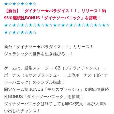
★☆★☆★☆★☆
【新台】「ダイナソー★パラダイス！！」リリース！約
95％継続性BONUS「ダイナソーパニック」を搭載！
★☆★☆★☆★☆★☆★☆★☆★☆★☆★☆★☆★☆★☆
★☆★☆★☆★☆
新台「ダイナソー★パラダイス！！」リリース！
ジュラシックの世界を生き延びろ…！
ゲームは、通常ステージ → CZ（プテラノチャンス） →
ボーナス（モサスプラッシュ） → 上位ボーナス（ダイナ
ソーパニック）のシンプル構成！
固定ゲーム制BONUS「モサスプラッシュ」＆約95％継続
性BONUS「ダイナソーパニック」を搭載！
ダイナソーパニックは終了しても即CZ突入！再び大量払
い出しのチャンス！