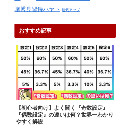
賭博見習録ハヤト
運気アップ
おすすめ記事
【初心者向け】よく聞く『奇数設定』
『偶数設定』の違いは何？世界一わかり
やすく解説