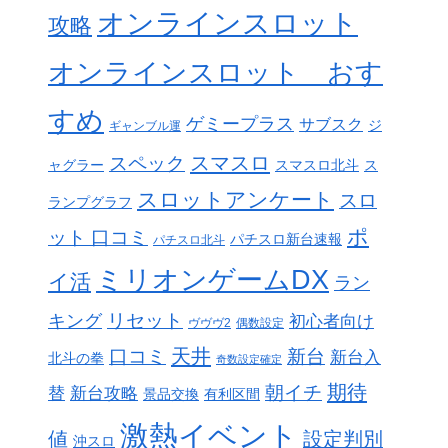
オンラインスロット
攻略
オンラインスロット おす
すめ
ゲミープラス
サブスク
ジ
ギャンブル運
スペック
スマスロ
ャグラー
スマスロ北斗
ス
スロットアンケート
スロ
ランプグラフ
ポ
ット 口コミ
パチスロ新台速報
パチスロ北斗
ミリオンゲームDX
イ活
ラン
リセット
キング
初心者向け
ヴヴヴ2
偶数設定
天井
口コミ
新台
新台入
北斗の拳
奇数設定確定
期待
朝イチ
替
新台攻略
景品交換
有利区間
激熱イベント
値
設定判別
沖スロ