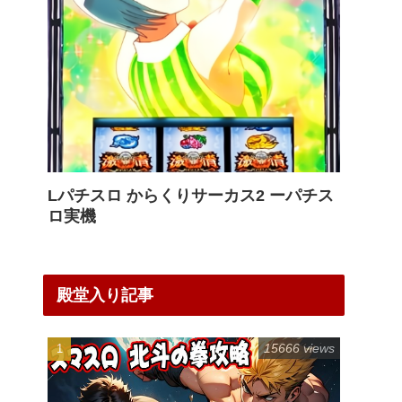
Lパチスロ からくりサーカス2 ーパチス
ロ実機
殿堂入り記事
15666 views