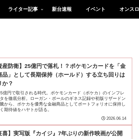
ライター記事
新台速報
イベント
オンス
資産防衛】25億円で落札！？ポケモンカードを「金
商品」として長期保持（ホールド）する立ち回りは
リか？
25億円で取引される時代。ポケモンカード（ポケカ）のインフレ
タを徹底分析。ローガン・ポールのギネス記録や初版リザードン
騰から、ポケカを優秀な金融商品としてポートフォリオに保持し
く期待値をハヤトが語る。
2026.06.14
狂喜】実写版『カイジ』7年ぶりの新作映画が公開