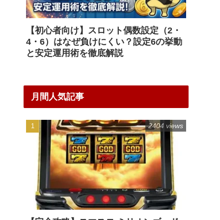
【初心者向け】スロット偶数設定（2・
4・6）はなぜ負けにくい？設定6の挙動
と安定運用術を徹底解説
月間人気記事
2404 views