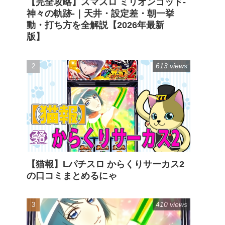
【完全攻略】スマスロ ミリオンゴッド-
神々の軌跡-｜天井・設定差・朝一挙
動・打ち方を全解説【2026年最新
版】
613 views
【猫報】Lパチスロ からくりサーカス2
の口コミまとめるにゃ
410 views