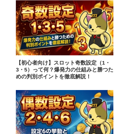
【初心者向け】スロット奇数設定（1・
3・5）って何？爆発力の仕組みと勝つた
めの判別ポイントを徹底解説！