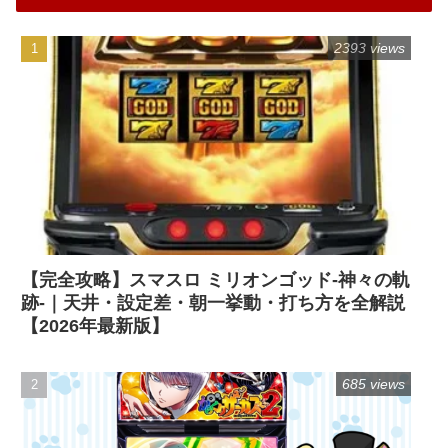
2393 views
【完全攻略】スマスロ ミリオンゴッド-神々の軌
跡-｜天井・設定差・朝一挙動・打ち方を全解説
【2026年最新版】
685 views