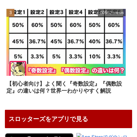
10562 views
【初心者向け】よく聞く『奇数設定』『偶数設
定』の違いは何？世界一わかりやすく解説
スロッターズをアプリで見る